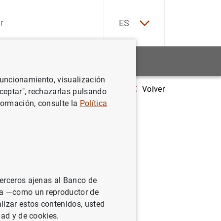
EN
ES
Estadísticas
Noticias y eventos
 funcionamiento, visualización
Volver
 de las Administraciones Públicas ascendió a 1.600 mm de euros en ma
Aceptar", rechazarlas pulsando
formación, consulte la
Política
icas
 de 2024
terceros ajenas al Banco de
ina —como un reproductor de
lizar estos contenidos, usted
dad y de cookies.