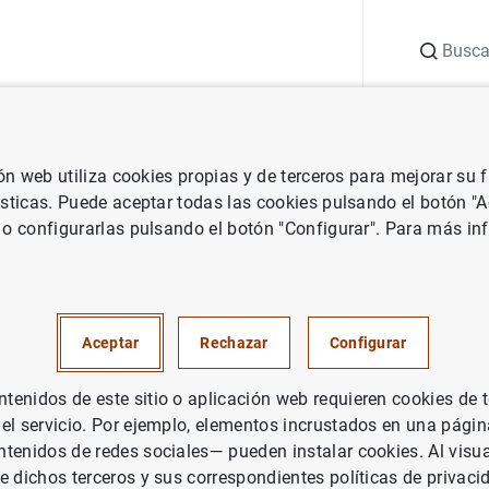
Buscar
uación
Punto de Información
Publicaciones
ión web utiliza cookies propias y de terceros para mejorar su
 Banco de España
Notas de prensa del Banco de España
La deuda
ísticas. Puede aceptar todas las cookies pulsando el botón "
 o configurarlas pulsando el botón "Configurar". Para más in
de las Administraciones Públ
 a 1.600 mm de euros en mayo
Aceptar
Rechazar
Configurar
INISTRACIONES PÚBLICAS
enidos de este sitio o aplicación web requieren cookies de 
 el servicio. Por ejemplo, elementos incrustados en una pág
DA PÚBLICA
tenidos de redes sociales— pueden instalar cookies. Al visua
e dichos terceros y sus correspondientes políticas de privaci