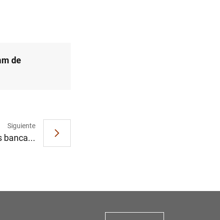
 mm de
Siguiente
s banca...