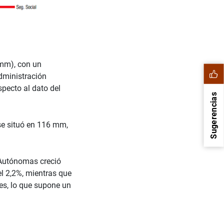
(mm), con un
dministración
pecto al dato del
Sugerencias
e situó en 116 mm,
 Autónomas creció
l 2,2%, mientras que
es, lo que supone un
1
2