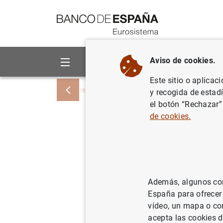
Ir a contenido
Aviso de cookies.
Sobre el Banco
Áreas de act
Este sitio o aplicac
Inicio
Noticias y eventos
Noticias del
y recogida de estad
el botón “Rechazar”
de cookies.
La deuda 
ascendió
17/07/2024
ADM
Además, algunos cont
España para ofrecer
DEU
vídeo, un mapa o con
acepta las cookies d