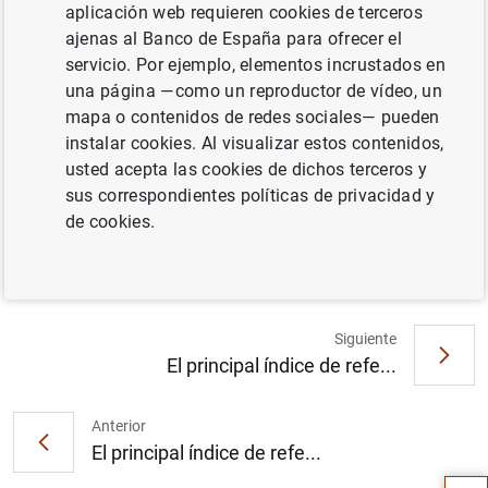
aplicación web requieren cookies de terceros
SITUACIÓN ECONÓMICA
ajenas al Banco de España para ofrecer el
servicio. Por ejemplo, elementos incrustados en
una página —como un reproductor de vídeo, un
mapa o contenidos de redes sociales— pueden
instalar cookies. Al visualizar estos contenidos,
En junio de 2020 la economía española
usted acepta las cookies de dichos terceros y
presentó una capacidad de financiación de
sus correspondientes políticas de privacidad y
2,3 mm de euros, inferior a los 4,1 mm
de cookies.
registrados en junio de 2019 (2
MB
)
Siguiente
El principal índice de refe...
Sugerencia
Anterior
El principal índice de refe...