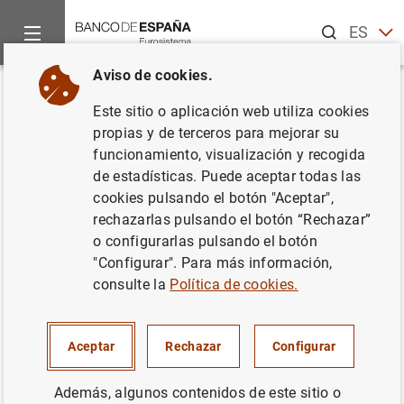
Buscar
ES
EN
Aviso de cookies.
Inicio
Noticias y eventos
Noticias del Banco de España
No
Volver
Este sitio o aplicación web utiliza cookies
En junio de 2020 la economía
propias y de terceros para mejorar su
funcionamiento, visualización y recogida
española presentó una
de estadísticas. Puede aceptar todas las
capacidad de financiación de
cookies pulsando el botón "Aceptar",
rechazarlas pulsando el botón “Rechazar”
2,3 mm de euros, inferior a los
o configurarlas pulsando el botón
4,1 mm registrados en junio de
"Configurar". Para más información,
consulte la
Política de cookies.
2019
31/08/2020
Aceptar
Rechazar
Configurar
ESPAÑA
Además, algunos contenidos de este sitio o