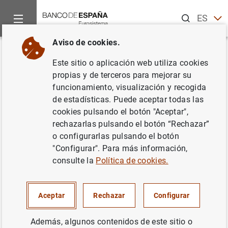
Buscar
ES
EN
Aviso de cookies.
Inicio
Noticias y eventos
Noticias del Banco de España
No
Volver
Este sitio o aplicación web utiliza cookies
El Euribor sube en septiembre al
propias y de terceros para mejorar su
funcionamiento, visualización y recogida
2,377%
de estadísticas. Puede aceptar todas las
cookies pulsando el botón "Aceptar",
19/10/2004
rechazarlas pulsando el botón “Rechazar”
o configurarlas pulsando el botón
ESPAÑA
"Configurar". Para más información,
consulte la
Política de cookies.
SITUACIÓN ECONÓMICA
Aceptar
Rechazar
Configurar
Además, algunos contenidos de este sitio o
El Euribor sube en septiembre al 2,377%