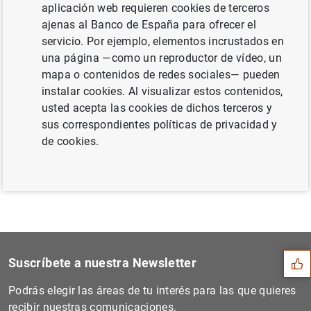
aplicación web requieren cookies de terceros
(103
KB
)
ajenas al Banco de España para ofrecer el
servicio. Por ejemplo, elementos incrustados en
una página —como un reproductor de vídeo, un
mapa o contenidos de redes sociales— pueden
Siguiente
instalar cookies. Al visualizar estos contenidos,
Balanza de Pagos en julio d...
usted acepta las cookies de dichos terceros y
sus correspondientes políticas de privacidad y
Anterior
de cookies.
El Banco de España distribu...
Sugerencia
Suscríbete a nuestra Newsletter
Podrás elegir las áreas de tu interés para las que quieres
recibir nuestras comunicaciones.