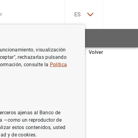
EN
ES
Estadísticas
Noticias y eventos
 funcionamiento, visualización
Volver
 año sube hasta el 3,862 % en mayo
Aceptar", rechazarlas pulsando
formación, consulte la
Política
 % en
terceros ajenas al Banco de
ina —como un reproductor de
lizar estos contenidos, usted
dad y de cookies.