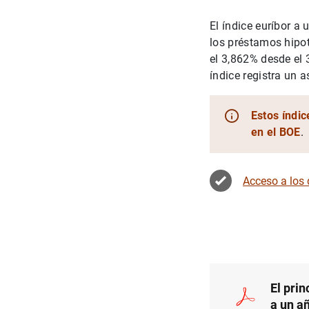
El índice euríbor a 
los préstamos hipo
el 3,862% desde el 
índice registra un 
Estos índic
en el BOE
.
Acceso a los
El prin
a un a