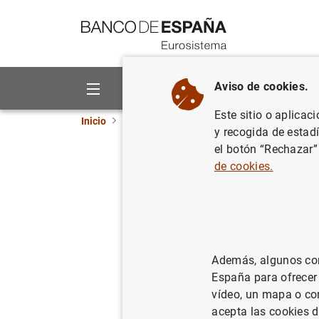
Ir a contenido
Aviso de cookies.
Sobre el Banco
Áreas de act
Este sitio o aplicac
Inicio
Noticias y eventos
Noticias del Banco 
y recogida de estad
el botón “Rechazar”
El euríbo
de cookies.
mayo
01/06/2023
Además, algunos cont
España para ofrecer
vídeo, un mapa o con
acepta las cookies d