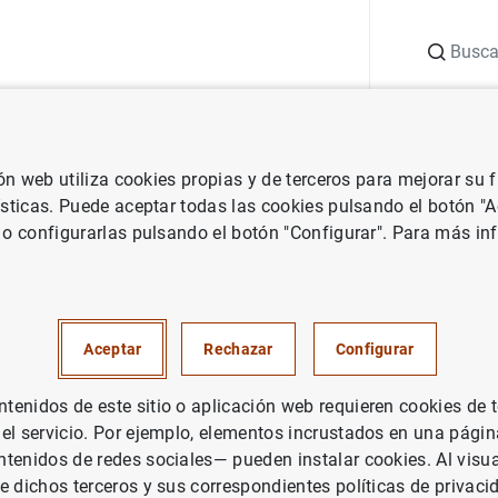
Buscar
uación
Punto de Información
Publicaciones
ión web utiliza cookies propias y de terceros para mejorar su
de España
Notas de prensa del Banco de España
El euríbor a un
ísticas. Puede aceptar todas las cookies pulsando el botón "
 o configurarlas pulsando el botón "Configurar". Para más in
r a un año sube hasta el 3,862
Aceptar
Rechazar
Configurar
enidos de este sitio o aplicación web requieren cookies de 
 el servicio. Por ejemplo, elementos incrustados en una pág
tenidos de redes sociales— pueden instalar cookies. Al visua
e dichos terceros y sus correspondientes políticas de privaci