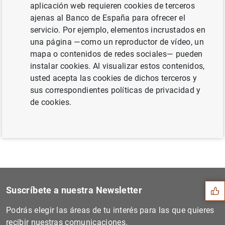
aplicación web requieren cookies de terceros
(175
KB
)
ajenas al Banco de España para ofrecer el
servicio. Por ejemplo, elementos incrustados en
una página —como un reproductor de vídeo, un
mapa o contenidos de redes sociales— pueden
Siguiente
instalar cookies. Al visualizar estos contenidos,
Balanza de Pagos en julio d...
usted acepta las cookies de dichos terceros y
sus correspondientes políticas de privacidad y
Anterior
de cookies.
Balanza de Pagos en agosto...
Sugerencia
Suscríbete a nuestra Newsletter
Podrás elegir las áreas de tu interés para las que quieres
recibir nuestras comunicaciones.