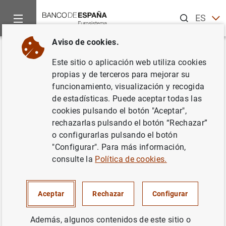
Buscar
ES
EN
Aviso de cookies.
Inicio
Noticias y eventos
Noticias del Banco de España
No
Volver
Este sitio o aplicación web utiliza cookies
El Euribor baja al 2,220% en
propias y de terceros para mejorar su
funcionamiento, visualización y recogida
septiembre
de estadísticas. Puede aceptar todas las
cookies pulsando el botón "Aceptar",
18/10/2005
rechazarlas pulsando el botón “Rechazar”
o configurarlas pulsando el botón
ESPAÑA
"Configurar". Para más información,
consulte la
Política de cookies.
SITUACIÓN ECONÓMICA
Aceptar
Rechazar
Configurar
Además, algunos contenidos de este sitio o
El Euribor baja al 2,220% en septiembre