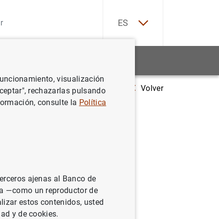
EN
ES
Estadísticas
Noticias y eventos
 funcionamiento, visualización
Volver
 de 2021, la necesidad de financiación de la economía española fue de 0,
Aceptar", rechazarlas pulsando
formación, consulte la
Política
nciación
 de
ntes
terceros ajenas al Banco de
ina —como un reproductor de
lizar estos contenidos, usted
dad y de cookies.