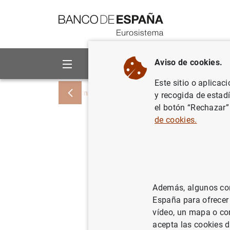
Ir a contenido
Aviso de cookies.
Sobre el Banco
Áreas de act
Este sitio o aplicac
Inicio
Noticias y eventos
Noticias del
y recogida de estad
el botón “Rechazar”
de cookies.
En enero 
de la eco
euros, si
Además, algunos cont
España para ofrecer
31/03/2021
ES
vídeo, un mapa o con
SIT
acepta las cookies d