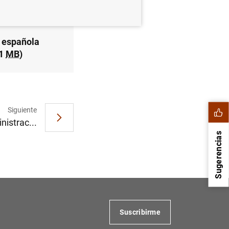
a española
(1
MB
)
Siguiente
istrac...
Sugerencias
Suscribirme