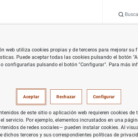
Buscar
uación
Punto de Información
Publicaciones
ión web utiliza cookies propias y de terceros para mejorar su
 Banco de España
Notas de prensa del Banco de España
En enero
ísticas. Puede aceptar todas las cookies pulsando el botón "
 o configurarlas pulsando el botón "Configurar". Para más in
de 2021, la necesidad de fina
nomía española fue de 0,9 mm
Aceptar
Rechazar
Configurar
milar a la de 1 mm de un año a
enidos de este sitio o aplicación web requieren cookies de 
 el servicio. Por ejemplo, elementos incrustados en una pág
PAÑA
tenidos de redes sociales— pueden instalar cookies. Al visua
UACIÓN ECONÓMICA
e dichos terceros y sus correspondientes políticas de privaci