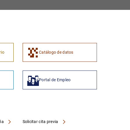
1
2
rio
Catálogo de datos
Portal de Empleo
aña
Solicitar cita previa