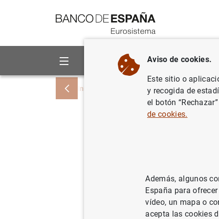
Ir a contenido
Aviso de cookies.
Sobre el Banco
Áreas de act
Este sitio o aplicac
Inicio
Noticias y eventos
Noticias del
y recogida de estad
el botón “Rechazar”
de cookies.
El Plan d
octava ed
Todos
Además, algunos cont
España para ofrecer
23/05/2023
vídeo, un mapa o con
acepta las cookies d