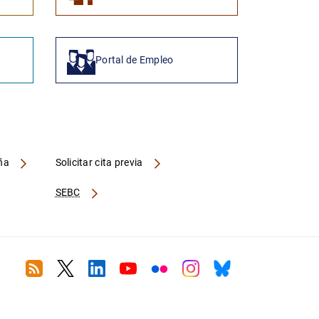
Portal de Empleo
aña
Solicitar cita previa
SEBC
RSS
Twitter
Linkedin
Youtube
Flickr
Instagram
Bluesky