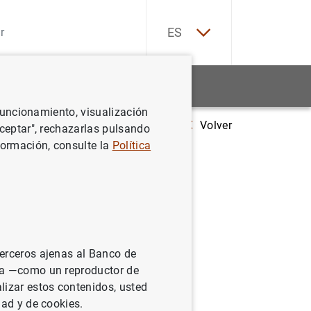
EN
ES
Estadísticas
Noticias y eventos
 funcionamiento, visualización
Volver
de Educación Financiera convoca la octava edición de los Premios Finan
Aceptar", rechazarlas pulsando
formación, consulte la
Política
a la
 para
terceros ajenas al Banco de
ina —como un reproductor de
lizar estos contenidos, usted
dad y de cookies.