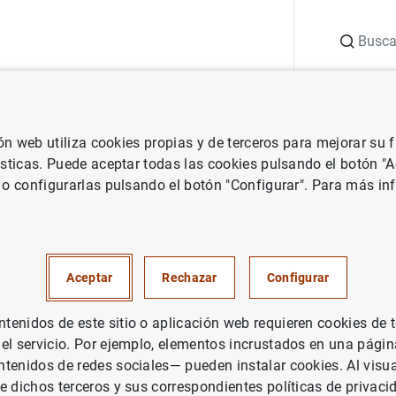
Buscar
uación
Punto de Información
Publicaciones
ión web utiliza cookies propias y de terceros para mejorar su
 Banco de España
Notas de prensa del Banco de España
El Plan 
ísticas. Puede aceptar todas las cookies pulsando el botón "
 o configurarlas pulsando el botón "Configurar". Para más in
e Educación Financiera convoc
ición de los Premios Finanzas
Aceptar
Rechazar
Configurar
enidos de este sitio o aplicación web requieren cookies de 
 el servicio. Por ejemplo, elementos incrustados en una pág
tenidos de redes sociales— pueden instalar cookies. Al visua
e dichos terceros y sus correspondientes políticas de privaci