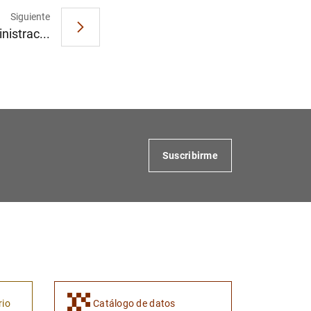
Siguiente
istrac...
Suscribirme
rio
Catálogo de datos