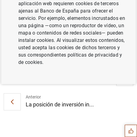
aplicación web requieren cookies de terceros
instituciones están desarrollando.
ajenas al Banco de España para ofrecer el
servicio. Por ejemplo, elementos incrustados en
una página —como un reproductor de vídeo, un
El Banco de España organiza el seminario
mapa o contenidos de redes sociales— pueden
“Los fondos NGEU: seguimiento, asignación
instalar cookies. Al visualizar estos contenidos,
e impacto” (157
KB
)
usted acepta las cookies de dichos terceros y
sus correspondientes políticas de privacidad y
de cookies.
Siguiente
La deuda de las Administrac...
Anterior
La posición de inversión in...
Sugerencia