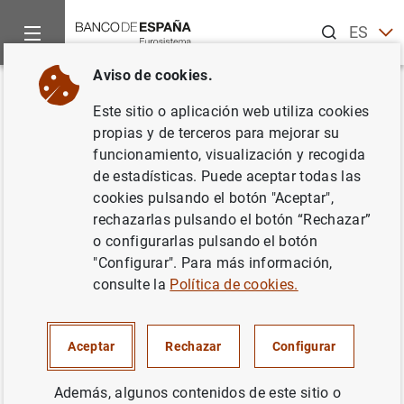
Buscar
ES
EN
Aviso de cookies.
Inicio
Noticias y eventos
Noticias del Banco de España
No
Volver
Este sitio o aplicación web utiliza cookies
El Banco de España organiza el
propias y de terceros para mejorar su
funcionamiento, visualización y recogida
seminario “Los fondos NGEU:
de estadísticas. Puede aceptar todas las
seguimiento, asignación e
cookies pulsando el botón "Aceptar",
rechazarlas pulsando el botón “Rechazar”
impacto”
o configurarlas pulsando el botón
"Configurar". Para más información,
21/06/2023
consulte la
Política de cookies.
Aceptar
Rechazar
Configurar
La Dirección General de Economía y Estadística ha
organizado el seminario con el propósito de poner en
Además, algunos contenidos de este sitio o
común las distintas iniciativas analíticas que las