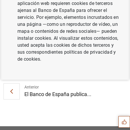
aplicación web requieren cookies de terceros
ajenas al Banco de España para ofrecer el
servicio. Por ejemplo, elementos incrustados en
Diecinueve entidades públicas y privadas se
una página —como un reproductor de vídeo, un
unen para luchar contra el fraude financiero
mapa o contenidos de redes sociales— pueden
(196
KB
)
instalar cookies. Al visualizar estos contenidos,
usted acepta las cookies de dichos terceros y
sus correspondientes políticas de privacidad y
de cookies.
Siguiente
En febrero de 2022 la capac...
Anterior
El Banco de España publica...
Sugerencia