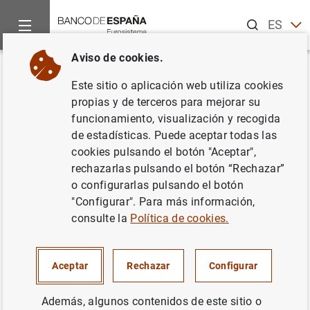
Buscar
ES
EN
Aviso de cookies.
Inicio
Noticias y eventos
Noticias del Banco de España
No
Volver
Este sitio o aplicación web utiliza cookies
Diecinueve entidades públicas y
propias y de terceros para mejorar su
funcionamiento, visualización y recogida
privadas se unen para luchar
de estadísticas. Puede aceptar todas las
contra el fraude financiero
cookies pulsando el botón "Aceptar",
rechazarlas pulsando el botón “Rechazar”
o configurarlas pulsando el botón
29/04/2022
"Configurar". Para más información,
BANCO DE ESPAÑA
consulte la
Política de cookies.
SISTEMA MONETARIO Y FINANCIERO
Aceptar
Rechazar
Configurar
SUPERVISIÓN PRUDENCIAL, MUS
Además, algunos contenidos de este sitio o