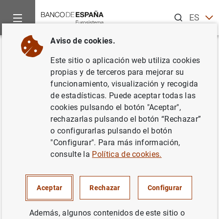
Buscar
ES
EN
Aviso de cookies.
Inicio
Noticias y eventos
Noticias del Banco de España
No
Volver
Este sitio o aplicación web utiliza cookies
La deuda de empresas y
propias y de terceros para mejorar su
funcionamiento, visualización y recogida
hogares se mantuvo estable en
de estadísticas. Puede aceptar todas las
el tercer trimestre de 2022 en
cookies pulsando el botón "Aceptar",
rechazarlas pulsando el botón “Rechazar”
términos interanuales y se
o configurarlas pulsando el botón
redujo significativamente en
"Configurar". Para más información,
consulte la
Política de cookies.
porcentaje del PIB, hasta el
128,6%
Aceptar
Rechazar
Configurar
11/01/2023
Además, algunos contenidos de este sitio o