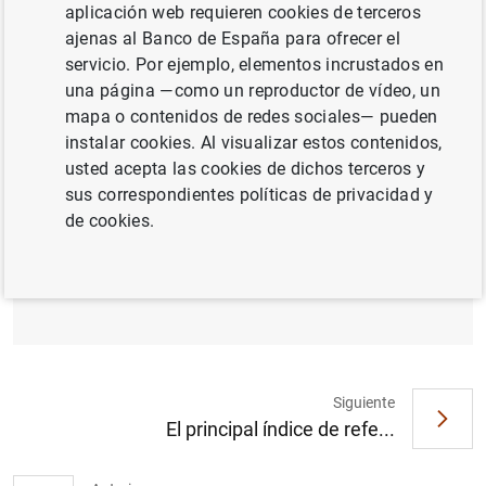
ESPAÑA
aplicación web requieren cookies de terceros
ajenas al Banco de España para ofrecer el
SITUACIÓN ECONÓMICA
servicio. Por ejemplo, elementos incrustados en
una página —como un reproductor de vídeo, un
mapa o contenidos de redes sociales— pueden
instalar cookies. Al visualizar estos contenidos,
usted acepta las cookies de dichos terceros y
La deuda de empresas y hogares se
sus correspondientes políticas de privacidad y
mantuvo estable en el tercer trimestre de
de cookies.
2022 en términos interanuales y se redujo
significativamente en porcentaje del PIB,
hasta el 128,6% (791
KB
)
Siguiente
El principal índice de refe...
Sugerencia