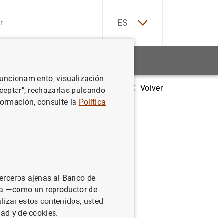
EN
ES
Estadísticas
Noticias y eventos
 funcionamiento, visualización
Volver
 de las Administraciones Públicas alcanzó 1.424 mm de euros en enero
Aceptar", rechazarlas pulsando
formación, consulte la
Política
icas
e 2022
terceros ajenas al Banco de
ina —como un reproductor de
lizar estos contenidos, usted
dad y de cookies.