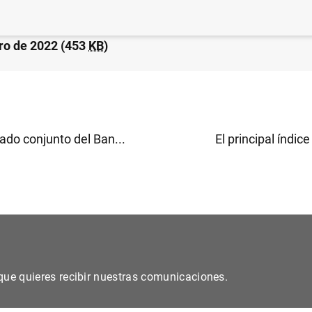
da de las Administraciones Públicas alcanzó 1.424 mm
ro de 2022 (453
KB
)
do conjunto del Ban...
El principal índice
s que quieres recibir nuestras comunicaciones.