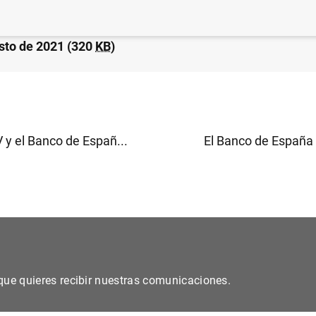
da de las Administraciones Públicas alcanzó 1.419 mm
sto de 2021 (320
KB
)
y el Banco de Españ...
El Banco de España 
s que quieres recibir nuestras comunicaciones.