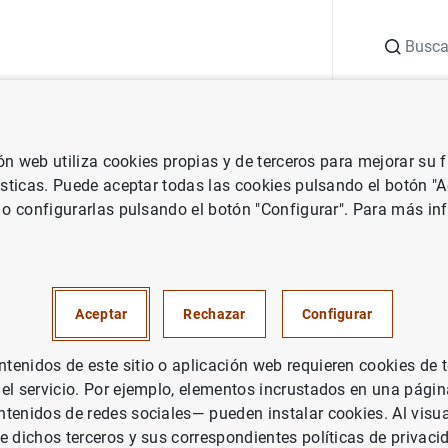
Buscar
uación
Punto de Información
Publicaciones
ión web utiliza cookies propias y de terceros para mejorar su
 Banco de España
Notas de prensa del Banco de España
La deuda
ísticas. Puede aceptar todas las cookies pulsando el botón "
 o configurarlas pulsando el botón "Configurar". Para más in
de las Administraciones Públ
1.419 mm de euros en agosto 
Aceptar
Rechazar
Configurar
UACIÓN ECONÓMICA
enidos de este sitio o aplicación web requieren cookies de 
 el servicio. Por ejemplo, elementos incrustados en una pág
PAÑA
tenidos de redes sociales— pueden instalar cookies. Al visua
e dichos terceros y sus correspondientes políticas de privaci