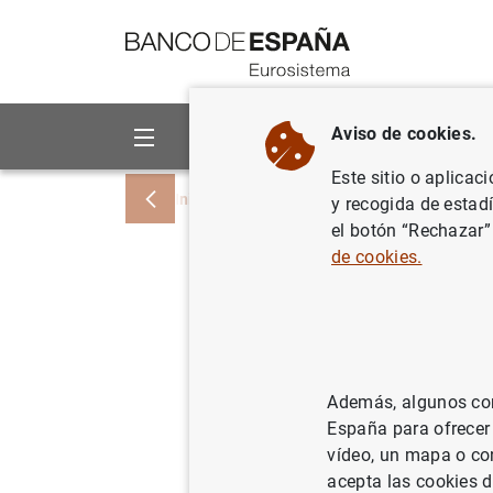
Ir a contenido
Aviso de cookies.
Sobre el Banco
Áreas de act
Este sitio o aplicac
Inicio
Noticias y eventos
Noticias del
y recogida de estad
el botón “Rechazar”
de cookies.
La deuda 
alcanzó 
21/10/2021
SIT
Además, algunos cont
España para ofrecer
ES
vídeo, un mapa o con
acepta las cookies d