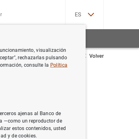
EN
ES
Estadísticas
Noticias y eventos
 funcionamiento, visualización
Volver
 de las Administraciones Públicas alcanzó 1.419 mm de euros en agost
Aceptar", rechazarlas pulsando
formación, consulte la
Política
icas
de 2021
terceros ajenas al Banco de
ina —como un reproductor de
lizar estos contenidos, usted
dad y de cookies.