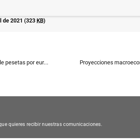
da de las Administraciones Públicas alcanzó 1.389 mm 
il de 2021 (323
KB
)
de pesetas por eur...
Proyecciones macroeco
s que quieres recibir nuestras comunicaciones.