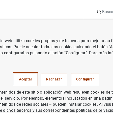
Buscar
uación
Punto de Información
Publicaciones
ión web utiliza cookies propias y de terceros para mejorar su
 Banco de España
Notas de prensa del Banco de España
La deuda
ísticas. Puede aceptar todas las cookies pulsando el botón "
 o configurarlas pulsando el botón "Configurar". Para más in
de las Administraciones Públ
.389 mm de euros, en abril de
Aceptar
Rechazar
Configurar
PAÑA
enidos de este sitio o aplicación web requieren cookies de 
 el servicio. Por ejemplo, elementos incrustados en una pág
UACIÓN ECONÓMICA
tenidos de redes sociales— pueden instalar cookies. Al visua
e dichos terceros y sus correspondientes políticas de privaci