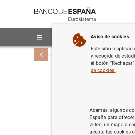
Ir a contenido
Aviso de cookies.
Sobre el Banco
Áreas de act
Este sitio o aplicac
Inicio
Noticias y eventos
Noticias del
y recogida de estad
el botón “Rechazar”
de cookies.
La deuda 
alcanzó 1
18/06/2021
ES
Además, algunos cont
España para ofrecer
SIT
vídeo, un mapa o con
acepta las cookies d