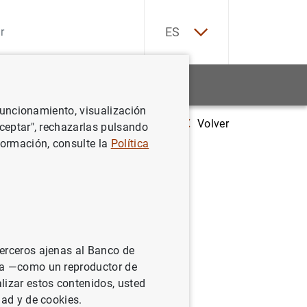
EN
ES
Estadísticas
Noticias y eventos
 funcionamiento, visualización
Volver
 de las Administraciones Públicas alcanzó 1.389 mm de euros, en abril 
Aceptar", rechazarlas pulsando
formación, consulte la
Política
icas
 2021
terceros ajenas al Banco de
ina —como un reproductor de
lizar estos contenidos, usted
dad y de cookies.