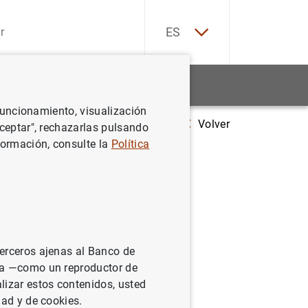
EN
ES
Estadísticas
Noticias y eventos
 funcionamiento, visualización
Volver
 Generación €uro: 78 equipos clasificados para la segunda fase
Aceptar", rechazarlas pulsando
formación, consulte la
Política
terceros ajenas al Banco de
ina —como un reproductor de
lizar estos contenidos, usted
dad y de cookies.