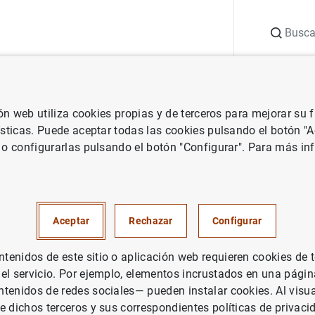
Buscar
uación
Punto de Información
Publicaciones
ión web utiliza cookies propias y de terceros para mejorar su
 Banco de España
Notas de prensa del Banco de España
Concurso
ísticas. Puede aceptar todas las cookies pulsando el botón "
 o configurarlas pulsando el botón "Configurar". Para más in
 Generación €uro: 78 equipos
dos para la segunda fase
Aceptar
Rechazar
Configurar
enidos de este sitio o aplicación web requieren cookies de 
 el servicio. Por ejemplo, elementos incrustados en una pág
tenidos de redes sociales— pueden instalar cookies. Al visua
e dichos terceros y sus correspondientes políticas de privaci