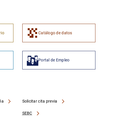
1
2
rio
Catálogo de datos
Portal de Empleo
aña
Solicitar cita previa
SEBC