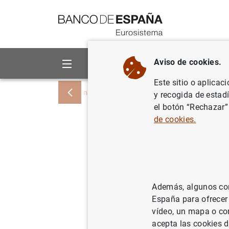
Ir a contenido
Aviso de cookies.
Sobre el Banco
Áreas de act
Este sitio o aplicac
Inicio
Noticias y eventos
Noticias del
y recogida de estad
el botón “Rechazar”
de cookies.
Concurso
clasifica
Además, algunos cont
05/11/2024
España para ofrecer
vídeo, un mapa o con
acepta las cookies d