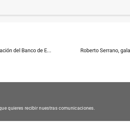
so Generación €uro: 78 equipos clasificados para la se
166
KB
)
ción del Banco de E...
Roberto Serrano, gala
s que quieres recibir nuestras comunicaciones.