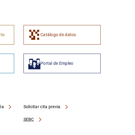
1
2
rio
Catálogo de datos
Portal de Empleo
aña
Solicitar cita previa
SEBC