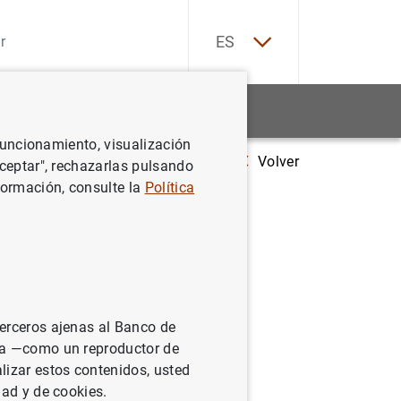
EN
ES
Estadísticas
Noticias y eventos
 funcionamiento, visualización
Volver
rso Generación €uro se consolida con una participación de 1.830 estudi
Aceptar", rechazarlas pulsando
formación, consulte la
Política
ida con
terceros ajenas al Banco de
ina —como un reproductor de
lizar estos contenidos, usted
dad y de cookies.