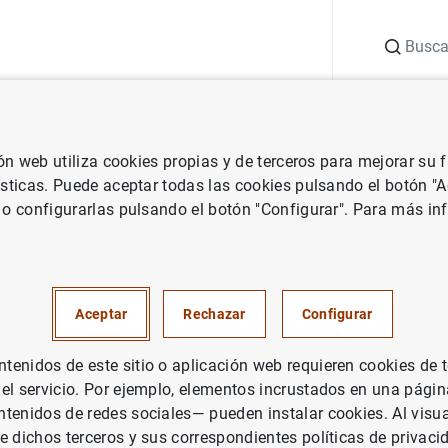
Buscar
uación
Punto de Información
Publicaciones
ión web utiliza cookies propias y de terceros para mejorar su
 Banco de España
Notas de prensa del Banco de España
El Concu
ísticas. Puede aceptar todas las cookies pulsando el botón "
 o configurarlas pulsando el botón "Configurar". Para más in
so Generación €uro se consol
cipación de 1.830 estudiantes
Aceptar
Rechazar
Configurar
enidos de este sitio o aplicación web requieren cookies de 
CO DE ESPAÑA
 el servicio. Por ejemplo, elementos incrustados en una pág
tenidos de redes sociales— pueden instalar cookies. Al visua
e dichos terceros y sus correspondientes políticas de privaci