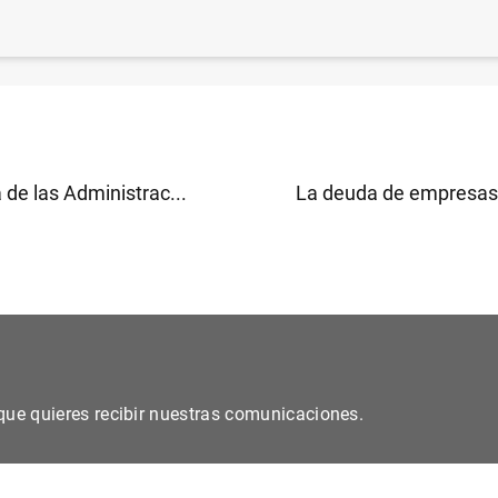
curso Generación €uro se consolida con una participaci
estudiantes (1
MB
)
de las Administrac...
La deuda de empresas 
s que quieres recibir nuestras comunicaciones.