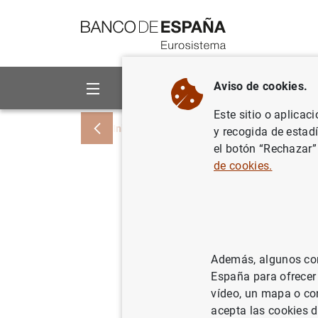
Ir a contenido
Aviso de cookies.
Sobre el Banco
Áreas de act
Este sitio o aplicac
Inicio
Noticias y eventos
Noticias del
y recogida de estad
el botón “Rechazar”
de cookies.
El Concur
una parti
Además, algunos cont
15/01/2021
BAN
España para ofrecer
vídeo, un mapa o con
acepta las cookies d