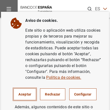
Buscar
ES
EN
Aviso de cookies.
Inicio
Noticias y eventos
Noticias del Banco de España
No
Volver
Este sitio o aplicación web utiliza cookies
Comunicado del Banco de
propias y de terceros para mejorar su
funcionamiento, visualización y recogida
España
de estadísticas. Puede aceptar todas las
cookies pulsando el botón "Aceptar",
Sobre el hipotético informe del Banco de
rechazarlas pulsando el botón “Rechazar”
España rebatiendo el trabajo de los peritos
o configurarlas pulsando el botón
judiciales en el caso Bankia
"Configurar". Para más información,
consulte la
Política de cookies.
16/02/2016
Aceptar
Rechazar
Configurar
SISTEMA MONETARIO Y FINANCIERO
SISTEMA MONETARIO Y FINANCIERO
Además, algunos contenidos de este sitio o