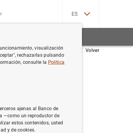
EN
ES
Estadísticas
Noticias y eventos
 funcionamiento, visualización
Volver
l Banco de España
Aceptar", rechazarlas pulsando
formación, consulte la
Política
investigados
terceros ajenas al Banco de
ina —como un reproductor de
lizar estos contenidos, usted
dad y de cookies.