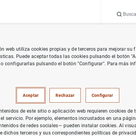
Buscar
uación
Punto de Información
Publicaciones
ión web utiliza cookies propias y de terceros para mejorar su
de España
Notas de prensa del Banco de España
Comunicado de
ísticas. Puede aceptar todas las cookies pulsando el botón "
 o configurarlas pulsando el botón "Configurar". Para más in
do del Banco de España
ogida de firmas en apoyo de los cargos 
Aceptar
Rechazar
Configurar
ankia
enidos de este sitio o aplicación web requieren cookies de 
 el servicio. Por ejemplo, elementos incrustados en una pág
tenidos de redes sociales— pueden instalar cookies. Al visua
e dichos terceros y sus correspondientes políticas de privaci