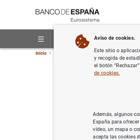
Ir a contenido
Aviso de cookies.
Sobre el Banco
Áreas de act
Este sitio o aplicac
Inicio
Noticias y eventos
Noticias del Banco 
y recogida de estad
el botón “Rechazar”
Comunica
de cookies.
Sobre la rec
en el caso B
Además, algunos cont
España para ofrecer
vídeo, un mapa o con
acepta las cookies d
15/02/2017