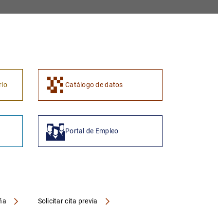
1
2
rio
Catálogo de datos
Portal de Empleo
aña
Solicitar cita previa