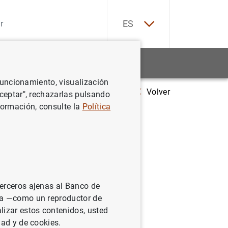
EN
ES
Estadísticas
Noticias y eventos
 funcionamiento, visualización
Volver
 el Banco de España y el Ministerio de Asuntos Económicos y Transformaci
Aceptar", rechazarlas pulsando
formación, consulte la
Política
terio de
Digital
a
terceros ajenas al Banco de
colar
ina —como un reproductor de
lizar estos contenidos, usted
dad y de cookies.