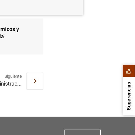
ómicos y
la
Siguiente
istrac...
Sugerencias