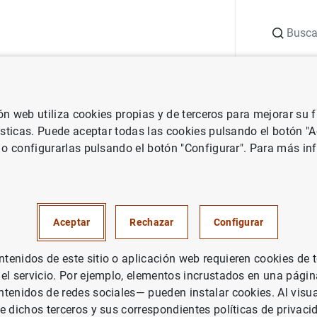
Buscar
uación
Punto de Información
Publicaciones
ión web utiliza cookies propias y de terceros para mejorar su
 Banco de España
Notas de prensa del Banco de España
La CNMV,
ísticas. Puede aceptar todas las cookies pulsando el botón "
 o configurarlas pulsando el botón "Configurar". Para más in
el Banco de España y el Minis
Económicos y Transformación 
Aceptar
Rechazar
Configurar
incrementar la presencia de l
enidos de este sitio o aplicación web requieren cookies de 
 financiera en el currículo es
 el servicio. Por ejemplo, elementos incrustados en una pág
tenidos de redes sociales— pueden instalar cookies. Al visua
e dichos terceros y sus correspondientes políticas de privaci