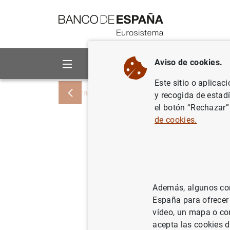
Ir a contenido
Aviso de cookies.
Sobre el Banco
Áreas de act
Este sitio o aplicac
Inicio
Noticias y eventos
Noticias del
y recogida de estad
el botón “Rechazar”
de cookies.
La CNMV, 
Asuntos 
proponen 
Además, algunos cont
educación
España para ofrecer
vídeo, un mapa o con
acepta las cookies d
26/04/2021