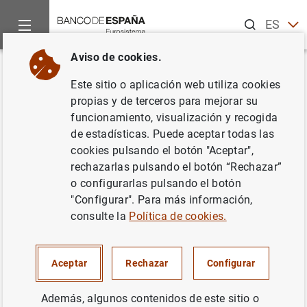
Buscar
ES
EN
Aviso de cookies.
Inicio
Noticias y eventos
Noticias del Banco de España
No
Volver
Este sitio o aplicación web utiliza cookies
Celebración del Cuarto
propias y de terceros para mejorar su
funcionamiento, visualización y recogida
Seminario Euromediterráneo
de estadísticas. Puede aceptar todas las
cookies pulsando el botón "Aceptar",
28/03/2007
rechazarlas pulsando el botón “Rechazar”
o configurarlas pulsando el botón
BANCO DE ESPAÑA
"Configurar". Para más información,
consulte la
Política de cookies.
Aceptar
Rechazar
Configurar
Celebración del Cuarto Seminario
Euromediterráneo (157
KB
)
Además, algunos contenidos de este sitio o