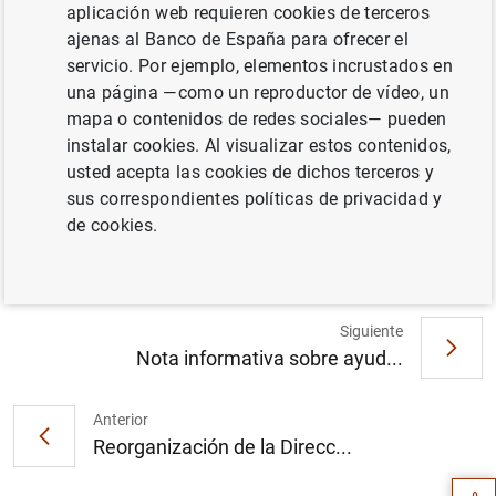
aplicación web requieren cookies de terceros
ajenas al Banco de España para ofrecer el
servicio. Por ejemplo, elementos incrustados en
una página —como un reproductor de vídeo, un
La capacidad de financiación de la
mapa o contenidos de redes sociales— pueden
economía española fue de 1,2 mm en
instalar cookies. Al visualizar estos contenidos,
septiembre, 0,8 mm inferior a la del mismo
usted acepta las cookies de dichos terceros y
mes de 2017, según el avance mensual
sus correspondientes políticas de privacidad y
(256
KB
)
de cookies.
Siguiente
Nota informativa sobre ayud...
Sugerencia
Anterior
Reorganización de la Direcc...