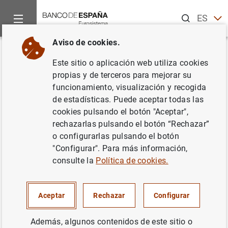
Buscar
ES
EN
Aviso de cookies.
Inicio
Noticias y eventos
Noticias del Banco de España
No
Volver
Este sitio o aplicación web utiliza cookies
La capacidad de financiación de
propias y de terceros para mejorar su
funcionamiento, visualización y recogida
la economía española fue de
de estadísticas. Puede aceptar todas las
1,2 mm en septiembre, 0,8 mm
cookies pulsando el botón "Aceptar",
rechazarlas pulsando el botón “Rechazar”
inferior a la del mismo mes de
o configurarlas pulsando el botón
2017, según el avance mensual
"Configurar". Para más información,
consulte la
Política de cookies.
30/11/2018
Aceptar
Rechazar
Configurar
SITUACIÓN ECONÓMICA
ESPAÑA
Además, algunos contenidos de este sitio o