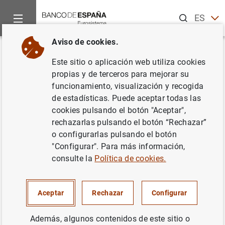
Buscar
ES
EN
Aviso de cookies.
Inicio
Noticias y eventos
Noticias del Banco de España
No
Volver
Este sitio o aplicación web utiliza cookies
El Banco de España y la Cátedra
propias y de terceros para mejorar su
funcionamiento, visualización y recogida
Global Nebrija Santander en
de estadísticas. Puede aceptar todas las
Internacionalización de
cookies pulsando el botón "Aceptar",
rechazarlas pulsando el botón “Rechazar”
Empresas analizan el papel de
o configurarlas pulsando el botón
la autonomía estratégica en el
"Configurar". Para más información,
consulte la
Política de cookies.
entorno post-pandemia
16/11/2021
Aceptar
Rechazar
Configurar
BANCO DE ESPAÑA
Además, algunos contenidos de este sitio o