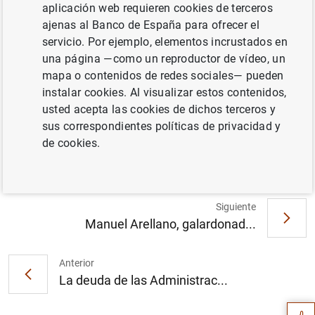
aplicación web requieren cookies de terceros
ajenas al Banco de España para ofrecer el
servicio. Por ejemplo, elementos incrustados en
una página —como un reproductor de vídeo, un
El Banco de España y la Cátedra Global
mapa o contenidos de redes sociales— pueden
Nebrija Santander en Internacionalización
instalar cookies. Al visualizar estos contenidos,
de Empresas analizan el papel de la
usted acepta las cookies de dichos terceros y
autonomía estratégica en el entorno post-
sus correspondientes políticas de privacidad y
pandemia (137
KB
)
de cookies.
Siguiente
Manuel Arellano, galardonad...
Sugerencia
Anterior
La deuda de las Administrac...