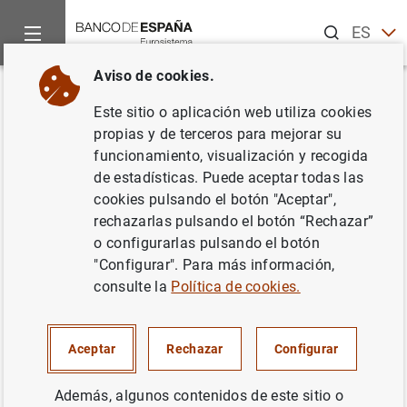
Buscar
ES
EN
Aviso de cookies.
Inicio
Noticias y eventos
Noticias del Banco de España
No
Volver
Este sitio o aplicación web utiliza cookies
El Banco de España vende su
propias y de terceros para mejorar su
funcionamiento, visualización y recogida
participación en BME
de estadísticas. Puede aceptar todas las
cookies pulsando el botón "Aceptar",
07/11/2013
rechazarlas pulsando el botón “Rechazar”
o configurarlas pulsando el botón
BANCO DE ESPAÑA
"Configurar". Para más información,
consulte la
Política de cookies.
Aceptar
Rechazar
Configurar
El Banco de España vende su participación
en BME (168
KB
)
Además, algunos contenidos de este sitio o