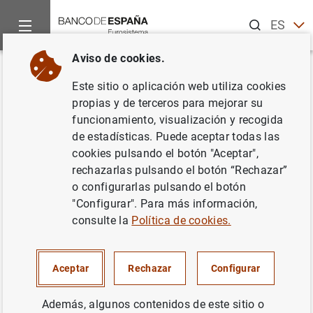
Buscar
ES
EN
Aviso de cookies.
Inicio
Noticias y eventos
Noticias del Banco de España
No
Volver
Este sitio o aplicación web utiliza cookies
El Banco de España revisa los
propias y de terceros para mejorar su
funcionamiento, visualización y recogida
procedimientos de los
de estadísticas. Puede aceptar todas las
proveedores de servicios de
cookies pulsando el botón "Aceptar",
rechazarlas pulsando el botón “Rechazar”
pago para facilitar a los clientes
o configurarlas pulsando el botón
el cambio de sus cuentas
"Configurar". Para más información,
consulte la
Política de cookies.
06/07/2022
Aceptar
Rechazar
Configurar
SISTEMA MONETARIO Y FINANCIERO
SUPERVISIÓN PRUDENCIAL, MUS
Además, algunos contenidos de este sitio o