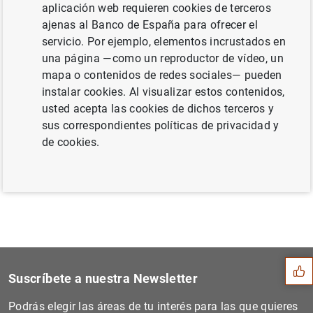
presencial en todas sus sedes mediante cita
aplicación web requieren cookies de terceros
previa (1
MB
)
ajenas al Banco de España para ofrecer el
servicio. Por ejemplo, elementos incrustados en
una página —como un reproductor de vídeo, un
mapa o contenidos de redes sociales— pueden
instalar cookies. Al visualizar estos contenidos,
Siguiente
usted acepta las cookies de dichos terceros y
El jurado del concurso esco...
sus correspondientes políticas de privacidad y
de cookies.
Anterior
Proyecciones macroeconómica...
Sugerencia
Suscríbete a nuestra Newsletter
Podrás elegir las áreas de tu interés para las que quieres