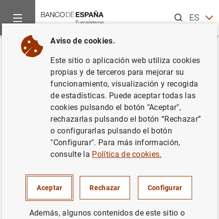
Buscar
ES
EN
Aviso de cookies.
Inicio
Noticias y eventos
Noticias del Banco de España
No
Volver
Este sitio o aplicación web utiliza cookies
El Banco de España recupera la
propias y de terceros para mejorar su
funcionamiento, visualización y recogida
atención presencial en todas
de estadísticas. Puede aceptar todas las
sus sedes mediante cita previa
cookies pulsando el botón "Aceptar",
rechazarlas pulsando el botón “Rechazar”
o configurarlas pulsando el botón
05/06/2020
"Configurar". Para más información,
BANCO DE ESPAÑA
consulte la
Política de cookies.
Aceptar
Rechazar
Configurar
El Banco de España recupera la atención
Además, algunos contenidos de este sitio o