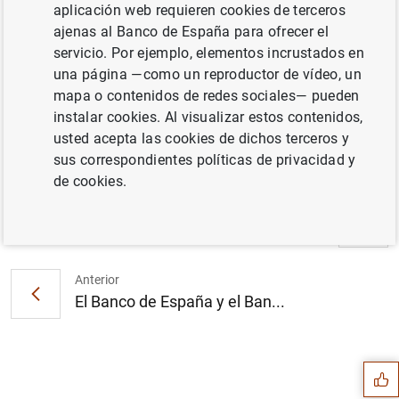
aplicación web requieren cookies de terceros
ajenas al Banco de España para ofrecer el
El Banco de España publica su Política de
servicio. Por ejemplo, elementos incrustados en
Sostenibilidad Corporativa en el marco del
una página —como un reproductor de vídeo, un
Día internacional contra el cambio climático
mapa o contenidos de redes sociales— pueden
(137
KB
)
instalar cookies. Al visualizar estos contenidos,
usted acepta las cookies de dichos terceros y
sus correspondientes políticas de privacidad y
de cookies.
Siguiente
La CNMV y el Banco de Españ...
Anterior
El Banco de España y el Ban...
Sugerencia