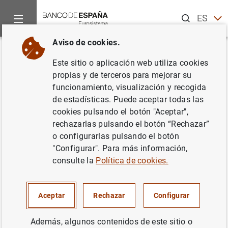
Buscar
ES
EN
Aviso de cookies.
Inicio
Noticias y eventos
Noticias del Banco de España
No
Volver
Este sitio o aplicación web utiliza cookies
El Banco de España publica su
propias y de terceros para mejorar su
funcionamiento, visualización y recogida
Política de Sostenibilidad
de estadísticas. Puede aceptar todas las
Corporativa en el marco del Día
cookies pulsando el botón "Aceptar",
rechazarlas pulsando el botón “Rechazar”
internacional contra el cambio
o configurarlas pulsando el botón
climático
"Configurar". Para más información,
consulte la
Política de cookies.
25/10/2021
Aceptar
Rechazar
Configurar
BANCO DE ESPAÑA
Además, algunos contenidos de este sitio o