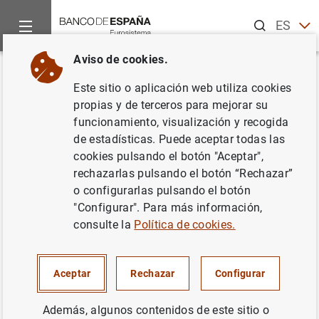
Buscar
ES
EN
Aviso de cookies.
Inicio
Noticias y eventos
Noticias del Banco de España
No
Volver
Este sitio o aplicación web utiliza cookies
El Banco de España publica la
propias y de terceros para mejorar su
funcionamiento, visualización y recogida
Memoria de Supervisión 2020
de estadísticas. Puede aceptar todas las
cookies pulsando el botón "Aceptar",
18/03/2021
rechazarlas pulsando el botón “Rechazar”
o configurarlas pulsando el botón
BANCO DE ESPAÑA
"Configurar". Para más información,
consulte la
Política de cookies.
SISTEMA MONETARIO Y FINANCIERO
SUPERVISIÓN PRUDENCIAL, MUS
Aceptar
Rechazar
Configurar
Además, algunos contenidos de este sitio o