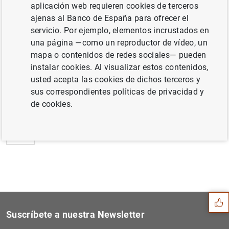
aplicación web requieren cookies de terceros
El Banco de España publica la Memoria de
ajenas al Banco de España para ofrecer el
Supervisión 2020 (142
KB
)
servicio. Por ejemplo, elementos incrustados en
una página —como un reproductor de vídeo, un
mapa o contenidos de redes sociales— pueden
instalar cookies. Al visualizar estos contenidos,
usted acepta las cookies de dichos terceros y
Siguiente
sus correspondientes políticas de privacidad y
La deuda de las Administrac...
de cookies.
Anterior
Proyecciones macroeconómica...
Sugerencia
Suscríbete a nuestra Newsletter