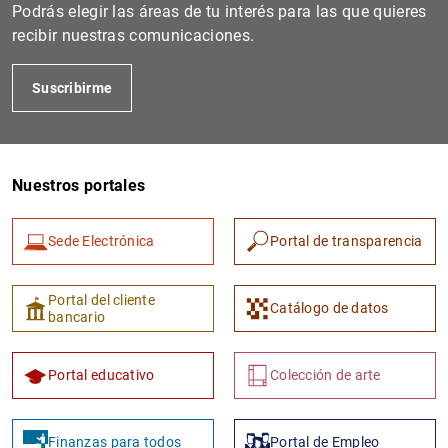
Podrás elegir las áreas de tu interés para las que quieres
recibir nuestras comunicaciones.
Suscribirme
Nuestros portales
1
2
Sede Electrónica
Portal de transparencia
Portal del cliente
Catálogo de datos
bancario
Portal educativo
Colección de arte
Finanzas para todos
Portal de Empleo