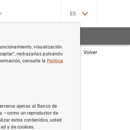
EN
ES
Estadísticas
Noticias y eventos
 funcionamiento, visualización
Volver
 de España mantiene el colchón de capital anticíclico en el 0%
Aceptar", rechazarlas pulsando
formación, consulte la
Política
n de
terceros ajenas al Banco de
ina —como un reproductor de
lizar estos contenidos, usted
dad y de cookies.