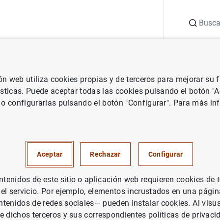
Buscar
uación
Punto de Información
Publicaciones
ión web utiliza cookies propias y de terceros para mejorar su
 Banco de España
Notas de prensa del Banco de España
El Banco
ísticas. Puede aceptar todas las cookies pulsando el botón "
 o configurarlas pulsando el botón "Configurar". Para más in
de España mantiene el colchó
ticíclico en el 0%
Aceptar
Rechazar
Configurar
TEMA MONETARIO Y FINANCIERO
enidos de este sitio o aplicación web requieren cookies de 
 el servicio. Por ejemplo, elementos incrustados en una pág
ERVISIÓN PRUDENCIAL, MUS
tenidos de redes sociales— pueden instalar cookies. Al visua
e dichos terceros y sus correspondientes políticas de privaci