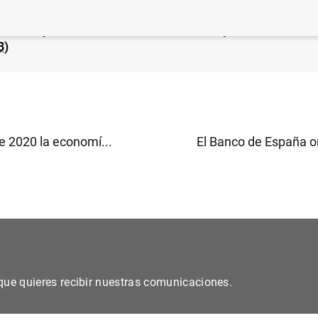
co de España mantiene el colchón de capital anticíclico 
B
)
de 2020 la economí...
El Banco de España or
s que quieres recibir nuestras comunicaciones.