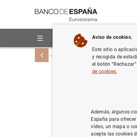
Ir a contenido
Aviso de cookies.
Sobre el Banco
Áreas de act
Este sitio o aplicac
Inicio
Noticias y eventos
Noticias del
y recogida de estad
el botón “Rechazar”
de cookies.
El Banco 
capital an
25/09/2020
SIS
Además, algunos cont
España para ofrecer
SUP
vídeo, un mapa o con
acepta las cookies d