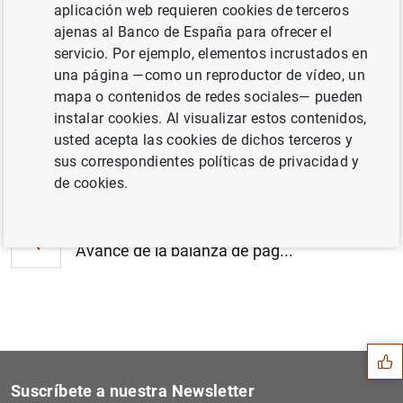
aplicación web requieren cookies de terceros
El Banco de España inicia el proceso
ajenas al Banco de España para ofrecer el
selectivo para proveer la plaza de jefe de
servicio. Por ejemplo, elementos incrustados en
Conservaduría (148
KB
)
una página —como un reproductor de vídeo, un
mapa o contenidos de redes sociales— pueden
instalar cookies. Al visualizar estos contenidos,
usted acepta las cookies de dichos terceros y
Siguiente
sus correspondientes políticas de privacidad y
El principal índice de refe...
de cookies.
Anterior
Avance de la balanza de pag...
Sugerencia
Suscríbete a nuestra Newsletter