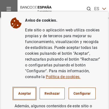
Buscar
ES
EN
Aviso de cookies.
Inicio
Noticias y eventos
Noticias del Banco de España
No
Volver
Este sitio o aplicación web utiliza cookies
El Banco de España inicia el
propias y de terceros para mejorar su
funcionamiento, visualización y recogida
proceso selectivo para proveer
de estadísticas. Puede aceptar todas las
la plaza de jefe de
cookies pulsando el botón "Aceptar",
rechazarlas pulsando el botón “Rechazar”
Conservaduría
o configurarlas pulsando el botón
"Configurar". Para más información,
25/04/2014
consulte la
Política de cookies.
BANCO DE ESPAÑA
Aceptar
Rechazar
Configurar
Además, algunos contenidos de este sitio o