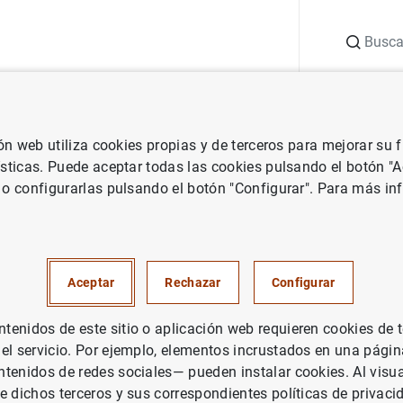
Buscar
uación
Punto de Información
Publicaciones
ión web utiliza cookies propias y de terceros para mejorar su
 Banco de España
Notas de prensa del Banco de España
El Banco
ísticas. Puede aceptar todas las cookies pulsando el botón "
 o configurarlas pulsando el botón "Configurar". Para más in
de España comunica a 12 enti
entar su capital para cumplir
Aceptar
Rechazar
Configurar
eto-Ley
enidos de este sitio o aplicación web requieren cookies de 
 el servicio. Por ejemplo, elementos incrustados en una pág
TEMA MONETARIO Y FINANCIERO
tenidos de redes sociales— pueden instalar cookies. Al visua
ERVISIÓN PRUDENCIAL, MUS
e dichos terceros y sus correspondientes políticas de privaci