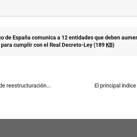
TEMA MONETARIO Y FINANCIERO
co de España comunica a 12 entidades que deben aumen
l para cumplir con el Real Decreto-Ley (189
KB
)
e reestructuración...
El principal índice