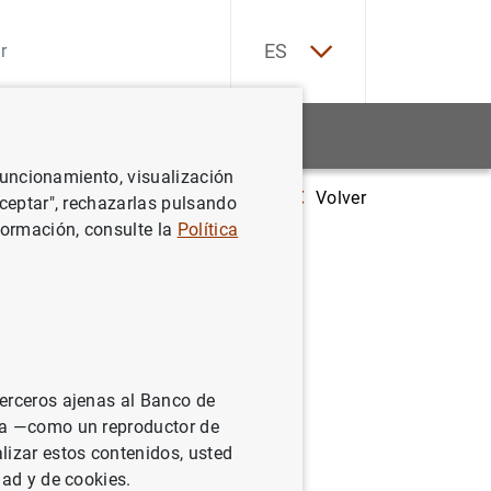
EN
ES
Estadísticas
Noticias y eventos
 funcionamiento, visualización
Volver
 de España comunica a 12 entidades que deben aumentar su capital para
Aceptar", rechazarlas pulsando
formación, consulte la
Política
dades que
 con el
terceros ajenas al Banco de
ina —como un reproductor de
lizar estos contenidos, usted
dad y de cookies.