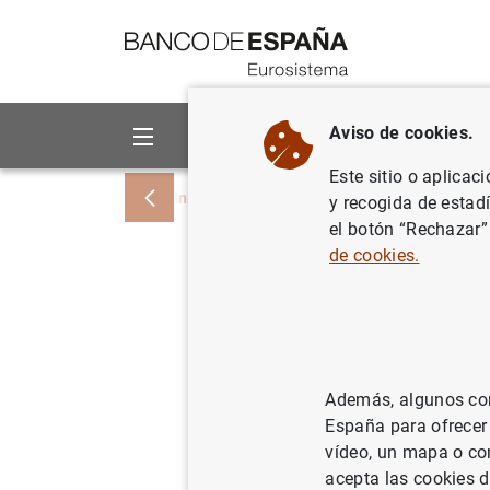
Ir a contenido
Aviso de cookies.
Sobre el Banco
Áreas de act
Este sitio o aplicac
Inicio
Noticias y eventos
Noticias del
y recogida de estad
el botón “Rechazar”
de cookies.
El Banco 
deben aum
Real Decr
Además, algunos cont
España para ofrecer
10/03/2011
SIS
vídeo, un mapa o con
SUP
acepta las cookies d