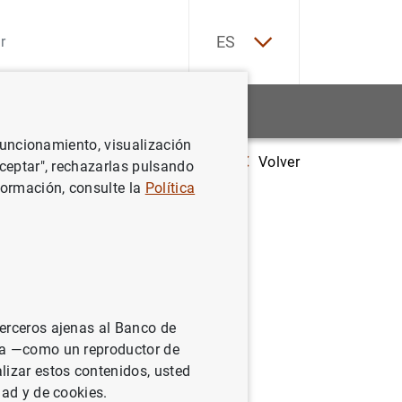
EN
ES
Estadísticas
Noticias y eventos
 funcionamiento, visualización
Volver
 de España celebra su primera Conferencia Anual de Investigación
Aceptar", rechazarlas pulsando
formación, consulte la
Política
terceros ajenas al Banco de
ina —como un reproductor de
lizar estos contenidos, usted
dad y de cookies.