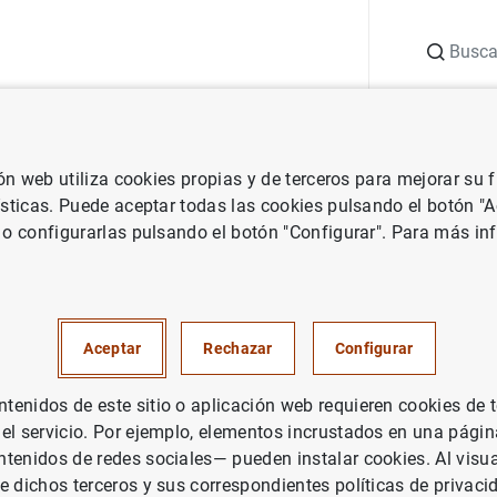
Buscar
uación
Punto de Información
Publicaciones
ión web utiliza cookies propias y de terceros para mejorar su
 Banco de España
Notas de prensa del Banco de España
El Banco
ísticas. Puede aceptar todas las cookies pulsando el botón "
 o configurarlas pulsando el botón "Configurar". Para más in
de España celebra su primera
ia Anual de Investigación
Aceptar
Rechazar
Configurar
enidos de este sitio o aplicación web requieren cookies de 
CO DE ESPAÑA
 el servicio. Por ejemplo, elementos incrustados en una pág
tenidos de redes sociales— pueden instalar cookies. Al visua
e dichos terceros y sus correspondientes políticas de privaci