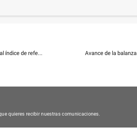
co de España celebra su primera Conferencia Anual de
igación (132
KB
)
al índice de refe...
Avance de la balanza 
s que quieres recibir nuestras comunicaciones.