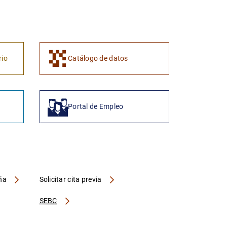
1
2
rio
Catálogo de datos
Portal de Empleo
aña
Solicitar cita previa
SEBC