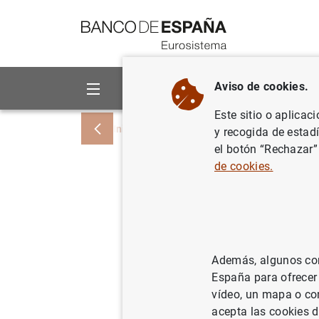
Ir a contenido
Aviso de cookies.
Sobre el Banco
Áreas de act
Este sitio o aplicac
Inicio
Noticias y eventos
Noticias del
y recogida de estad
el botón “Rechazar”
de cookies.
El Banco 
Conferenc
Además, algunos cont
31/08/2017
BAN
España para ofrecer
vídeo, un mapa o con
acepta las cookies d