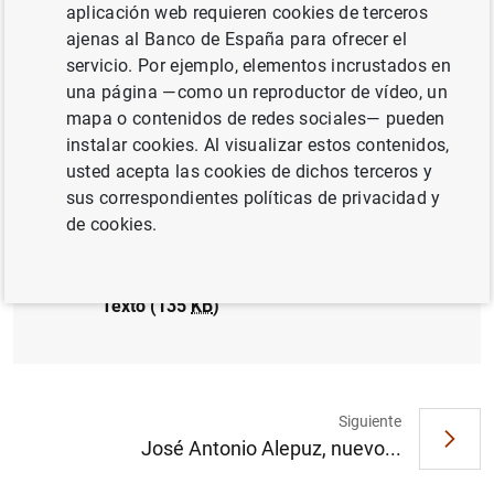
aplicación web requieren cookies de terceros
El Banco de España acoge la Octava
ajenas al Banco de España para ofrecer el
Conferencia del Banco Mundial sobre
servicio. Por ejemplo, elementos incrustados en
Desarrollo en América Latina y el Caribe.
una página —como un reproductor de vídeo, un
Comunicado del Banco Mundial (123
KB
)
mapa o contenidos de redes sociales— pueden
instalar cookies. Al visualizar estos contenidos,
usted acepta las cookies de dichos terceros y
sus correspondientes políticas de privacidad y
de cookies.
El Banco de España acoge la Octava
Conferencia del Banco Mundial sobre
Desarrollo en América Latina y el Caribe.
Texto (135
KB
)
Siguiente
Sugerencia
José Antonio Alepuz, nuevo...