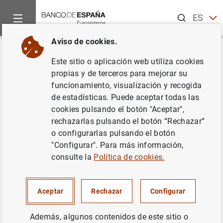
Buscar
ES
EN
Aviso de cookies.
Inicio
Noticias y eventos
Noticias del Banco de España
No
Volver
Este sitio o aplicación web utiliza cookies
El Banco de España acoge la
propias y de terceros para mejorar su
funcionamiento, visualización y recogida
Octava Conferencia del Banco
de estadísticas. Puede aceptar todas las
Mundial sobre Desarrollo en
cookies pulsando el botón "Aceptar",
rechazarlas pulsando el botón “Rechazar”
América Latina y el Caribe
o configurarlas pulsando el botón
"Configurar". Para más información,
10/10/2002
consulte la
Política de cookies.
BANCO DE ESPAÑA
Aceptar
Rechazar
Configurar
Además, algunos contenidos de este sitio o