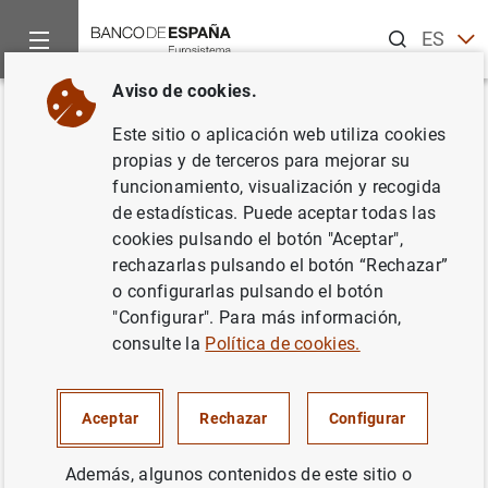
Buscar
ES
EN
Aviso de cookies.
Inicio
Noticias y eventos
Noticias del Banco de España
No
Volver
Este sitio o aplicación web utiliza cookies
El banco central de Malta se
propias y de terceros para mejorar su
funcionamiento, visualización y recogida
une a MAPS, el sistema de
de estadísticas. Puede aceptar todas las
gestión de tesorería diseñado
cookies pulsando el botón "Aceptar",
rechazarlas pulsando el botón “Rechazar”
por y para bancos centrales
o configurarlas pulsando el botón
"Configurar". Para más información,
05/11/2021
consulte la
Política de cookies.
BANCO DE ESPAÑA
Aceptar
Rechazar
Configurar
Además, algunos contenidos de este sitio o