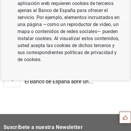
aplicación web requieren cookies de terceros
El banco central de Malta se une a MAPS, el
ajenas al Banco de España para ofrecer el
sistema de gestión de tesorería diseñado
servicio. Por ejemplo, elementos incrustados en
por y para bancos centrales (142
KB
)
una página —como un reproductor de vídeo, un
mapa o contenidos de redes sociales— pueden
instalar cookies. Al visualizar estos contenidos,
usted acepta las cookies de dichos terceros y
Siguiente
sus correspondientes políticas de privacidad y
El principal índice de refe...
de cookies.
Anterior
El Banco de España abre un...
Sugerencia
Suscríbete a nuestra Newsletter