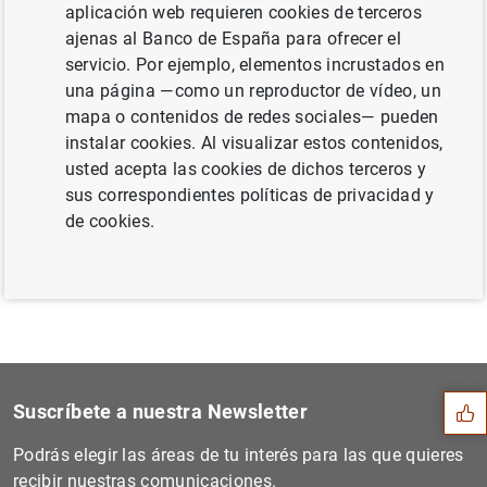
aplicación web requieren cookies de terceros
(141
KB
)
ajenas al Banco de España para ofrecer el
servicio. Por ejemplo, elementos incrustados en
una página —como un reproductor de vídeo, un
mapa o contenidos de redes sociales— pueden
Siguiente
instalar cookies. Al visualizar estos contenidos,
Revista de Estabilidad Fina...
usted acepta las cookies de dichos terceros y
sus correspondientes políticas de privacidad y
Anterior
de cookies.
El principal índice de refe...
Sugerencia
Suscríbete a nuestra Newsletter
Podrás elegir las áreas de tu interés para las que quieres
recibir nuestras comunicaciones.