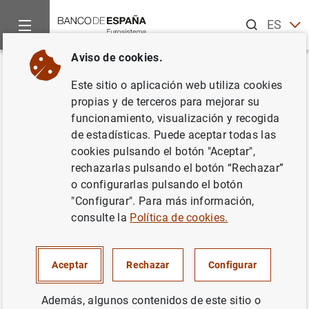
Buscar
ES
EN
Aviso de cookies.
Inicio
Noticias y eventos
Noticias del Banco de España
No
Volver
Este sitio o aplicación web utiliza cookies
Balanza de pagos en
propias y de terceros para mejorar su
funcionamiento, visualización y recogida
septiembre de 2011
de estadísticas. Puede aceptar todas las
cookies pulsando el botón "Aceptar",
30/11/2011
rechazarlas pulsando el botón “Rechazar”
o configurarlas pulsando el botón
ESPAÑA
"Configurar". Para más información,
consulte la
Política de cookies.
SITUACIÓN ECONÓMICA
Aceptar
Rechazar
Configurar
Además, algunos contenidos de este sitio o
Balanza de pagos en septiembre de 2011