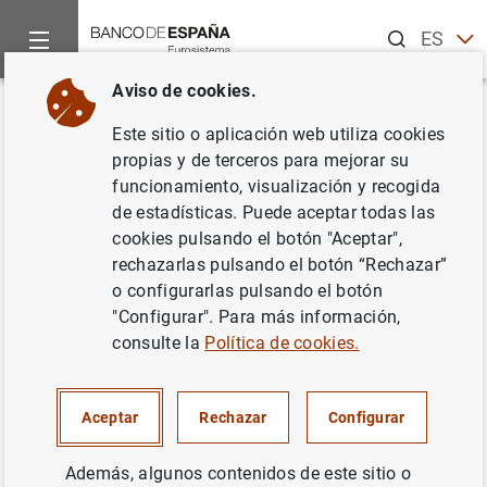
Buscar
ES
EN
Aviso de cookies.
Inicio
Noticias y eventos
Noticias del Banco de España
No
Volver
Este sitio o aplicación web utiliza cookies
Balanza de Pagos en
propias y de terceros para mejorar su
funcionamiento, visualización y recogida
septiembre de 2004
de estadísticas. Puede aceptar todas las
cookies pulsando el botón "Aceptar",
15/12/2004
rechazarlas pulsando el botón “Rechazar”
o configurarlas pulsando el botón
ESPAÑA
"Configurar". Para más información,
consulte la
Política de cookies.
SITUACIÓN ECONÓMICA
Aceptar
Rechazar
Configurar
Además, algunos contenidos de este sitio o
Balanza de Pagos en septiembre de 2004.