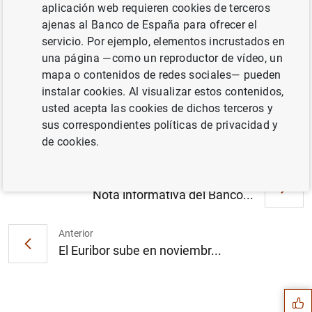
aplicación web requieren cookies de terceros
Cuadros (13
KB
)
ajenas al Banco de España para ofrecer el
servicio. Por ejemplo, elementos incrustados en
una página —como un reproductor de vídeo, un
mapa o contenidos de redes sociales— pueden
Balanza de Pagos en septiembre de 2004.
instalar cookies. Al visualizar estos contenidos,
Datos (136
KB
)
usted acepta las cookies de dichos terceros y
sus correspondientes políticas de privacidad y
de cookies.
Siguiente
Nota informativa del Banco...
Anterior
Sugerencia
El Euribor sube en noviembr...