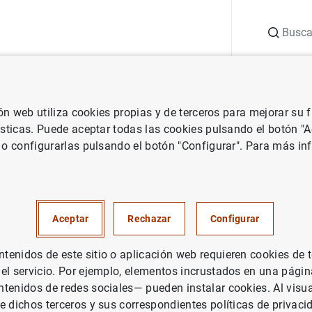
Buscar
uación
Punto de Información
Publicaciones
ión web utiliza cookies propias y de terceros para mejorar su
de España
Notas de prensa del Banco de España
Balanza de pag
ísticas. Puede aceptar todas las cookies pulsando el botón "
 o configurarlas pulsando el botón "Configurar". Para más in
e pagos en octubre de 2013
UACIÓN ECONÓMICA
Aceptar
Rechazar
Configurar
PAÑA
enidos de este sitio o aplicación web requieren cookies de 
 el servicio. Por ejemplo, elementos incrustados en una pág
tenidos de redes sociales— pueden instalar cookies. Al visua
a de pagos en octubre de 2013 (200
KB
)
e dichos terceros y sus correspondientes políticas de privaci