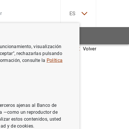
EN
ES
Estadísticas
Noticias y eventos
 funcionamiento, visualización
Volver
os en octubre de 2013
Aceptar", rechazarlas pulsando
formación, consulte la
Política
terceros ajenas al Banco de
ina —como un reproductor de
lizar estos contenidos, usted
dad y de cookies.