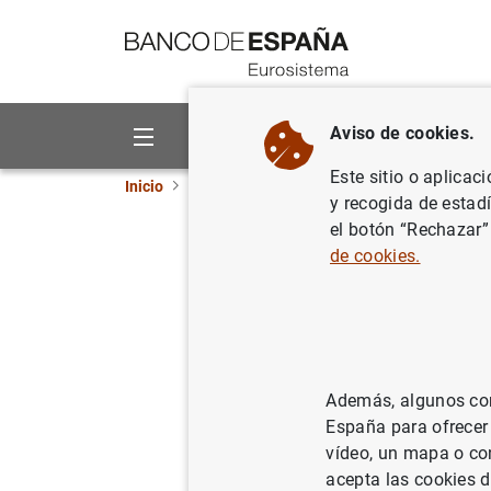
Ir a contenido
Aviso de cookies.
Sobre el Banco
Áreas de act
Este sitio o aplicac
Inicio
Noticias y eventos
Noticias del Banco 
y recogida de estad
el botón “Rechazar”
Balanza d
de cookies.
27/12/2013
SIT
ES
Además, algunos cont
España para ofrecer
vídeo, un mapa o con
Balanz
acepta las cookies d