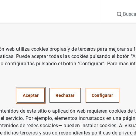
Buscar
uación
Punto de Información
Publicaciones
ión web utiliza cookies propias y de terceros para mejorar su
de España
Notas de prensa del Banco de España
Balanza de pag
ísticas. Puede aceptar todas las cookies pulsando el botón "
 o configurarlas pulsando el botón "Configurar". Para más in
de pagos en noviembre de 201
UACIÓN ECONÓMICA
Aceptar
Rechazar
Configurar
PAÑA
enidos de este sitio o aplicación web requieren cookies de 
 el servicio. Por ejemplo, elementos incrustados en una pág
tenidos de redes sociales— pueden instalar cookies. Al visua
a de pagos en noviembre de 2010 (123
KB
)
e dichos terceros y sus correspondientes políticas de privaci