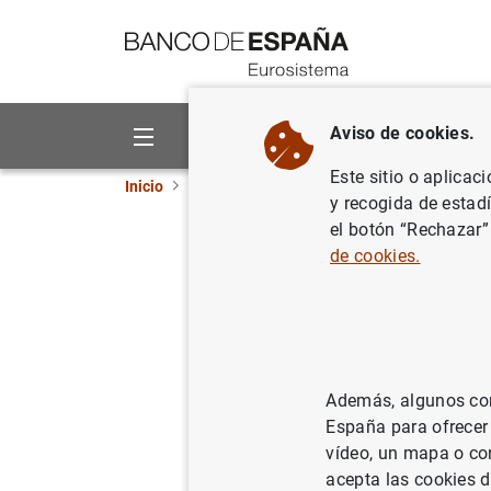
Ir a contenido
Aviso de cookies.
Sobre el Banco
Áreas de act
Este sitio o aplicac
Inicio
Noticias y eventos
Noticias del Banco 
y recogida de estad
el botón “Rechazar”
Balanza 
de cookies.
31/01/2011
SIT
ES
Además, algunos cont
España para ofrecer
vídeo, un mapa o con
Balanz
acepta las cookies d