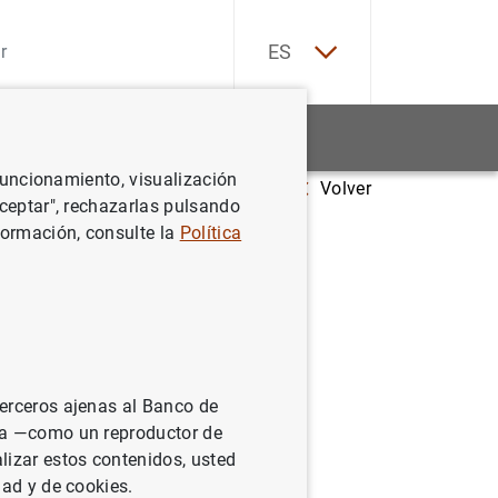
EN
ES
Estadísticas
Noticias y eventos
 funcionamiento, visualización
Volver
os en noviembre de 2010
Aceptar", rechazarlas pulsando
formación, consulte la
Política
0
terceros ajenas al Banco de
ina —como un reproductor de
lizar estos contenidos, usted
dad y de cookies.