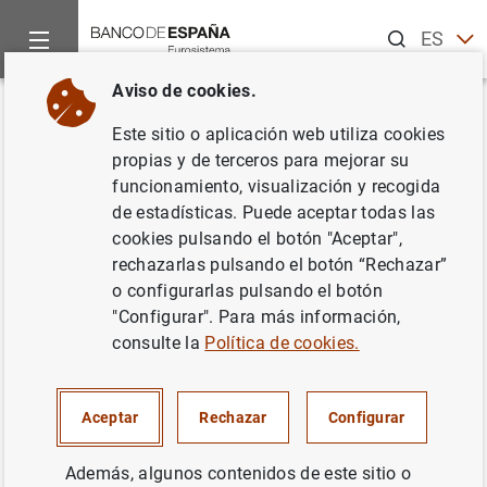
Buscar
ES
EN
Aviso de cookies.
Inicio
Noticias y eventos
Noticias del Banco de España
No
Volver
Este sitio o aplicación web utiliza cookies
Balanza de pagos en noviembre
propias y de terceros para mejorar su
funcionamiento, visualización y recogida
de 2007
de estadísticas. Puede aceptar todas las
cookies pulsando el botón "Aceptar",
15/02/2008
rechazarlas pulsando el botón “Rechazar”
o configurarlas pulsando el botón
ESPAÑA
"Configurar". Para más información,
consulte la
Política de cookies.
SITUACIÓN ECONÓMICA
Aceptar
Rechazar
Configurar
Además, algunos contenidos de este sitio o
Balanza de pagos en noviembre de 2007