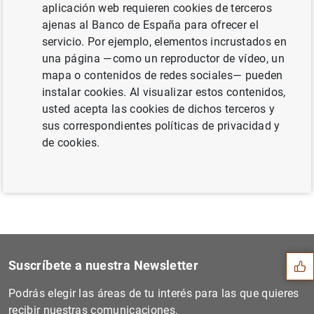
aplicación web requieren cookies de terceros
(158
KB
)
ajenas al Banco de España para ofrecer el
servicio. Por ejemplo, elementos incrustados en
una página —como un reproductor de vídeo, un
mapa o contenidos de redes sociales— pueden
Siguiente
instalar cookies. Al visualizar estos contenidos,
Comienza la Zona Única de P...
usted acepta las cookies de dichos terceros y
sus correspondientes políticas de privacidad y
Anterior
de cookies.
El Euríbor baja al 4,498% e...
Sugerencia
Suscríbete a nuestra Newsletter
Podrás elegir las áreas de tu interés para las que quieres
recibir nuestras comunicaciones.