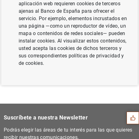
aplicación web requieren cookies de terceros
(143
KB
)
ajenas al Banco de España para ofrecer el
servicio. Por ejemplo, elementos incrustados en
una página —como un reproductor de vídeo, un
mapa o contenidos de redes sociales— pueden
Siguiente
instalar cookies. Al visualizar estos contenidos,
Primera edición del concurs...
usted acepta las cookies de dichos terceros y
sus correspondientes políticas de privacidad y
Anterior
de cookies.
El Euríbor sube al 4,064% e...
Sugerencia
Suscríbete a nuestra Newsletter
Podrás elegir las áreas de tu interés para las que quieres
recibir nuestras comunicaciones.