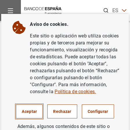
Buscar
ES
EN
Aviso de cookies.
Inicio
Noticias y eventos
Noticias del Banco de España
No
Volver
Este sitio o aplicación web utiliza cookies
Balanza de Pagos en noviembre
propias y de terceros para mejorar su
funcionamiento, visualización y recogida
de 2006
de estadísticas. Puede aceptar todas las
cookies pulsando el botón "Aceptar",
15/02/2007
rechazarlas pulsando el botón “Rechazar”
o configurarlas pulsando el botón
SITUACIÓN ECONÓMICA
"Configurar". Para más información,
consulte la
Política de cookies.
ESPAÑA
Aceptar
Rechazar
Configurar
Además, algunos contenidos de este sitio o
Balanza de Pagos en noviembre de 2006