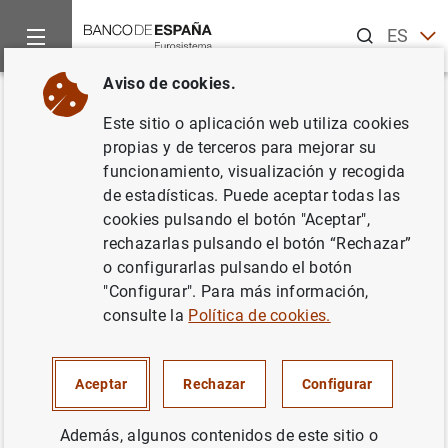
Buscar
ES
EN
Aviso de cookies.
Inicio
Noticias y eventos
Noticias del Banco de España
No
Volver
Este sitio o aplicación web utiliza cookies
Balanza de pagos en marzo de
propias y de terceros para mejorar su
funcionamiento, visualización y recogida
2012
de estadísticas. Puede aceptar todas las
cookies pulsando el botón "Aceptar",
31/05/2012
rechazarlas pulsando el botón “Rechazar”
o configurarlas pulsando el botón
SITUACIÓN ECONÓMICA
"Configurar". Para más información,
consulte la
Política de cookies.
ESPAÑA
Aceptar
Rechazar
Configurar
Además, algunos contenidos de este sitio o
Balanza de pagos en marzo de 2012 (137