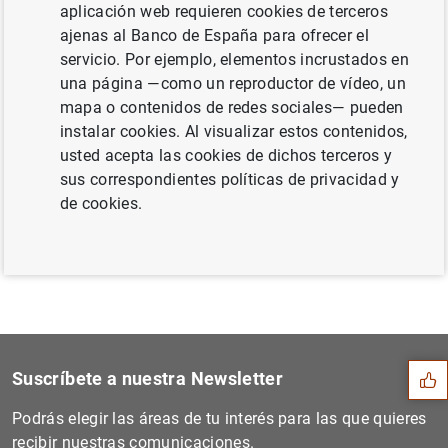
aplicación web requieren cookies de terceros
KB
)
ajenas al Banco de España para ofrecer el
servicio. Por ejemplo, elementos incrustados en
una página —como un reproductor de vídeo, un
mapa o contenidos de redes sociales— pueden
Siguiente
instalar cookies. Al visualizar estos contenidos,
Comunicado del Banco de Esp...
usted acepta las cookies de dichos terceros y
sus correspondientes políticas de privacidad y
Anterior
de cookies.
El principal índice de refe...
Sugerencia
Suscríbete a nuestra Newsletter
Podrás elegir las áreas de tu interés para las que quieres
recibir nuestras comunicaciones.