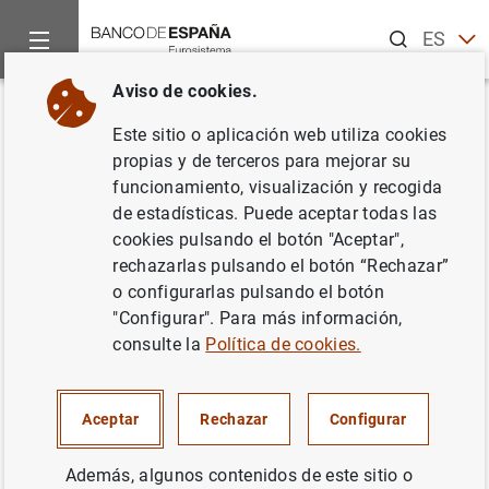
Buscar
ES
EN
Aviso de cookies.
Inicio
Noticias y eventos
Noticias del Banco de España
No
Volver
Este sitio o aplicación web utiliza cookies
Balanza de pagos en marzo de
propias y de terceros para mejorar su
funcionamiento, visualización y recogida
2009
de estadísticas. Puede aceptar todas las
cookies pulsando el botón "Aceptar",
29/05/2009
rechazarlas pulsando el botón “Rechazar”
o configurarlas pulsando el botón
ESPAÑA
"Configurar". Para más información,
consulte la
Política de cookies.
SITUACIÓN ECONÓMICA
Aceptar
Rechazar
Configurar
Además, algunos contenidos de este sitio o
Balanza de pagos en marzo de 2009 (167