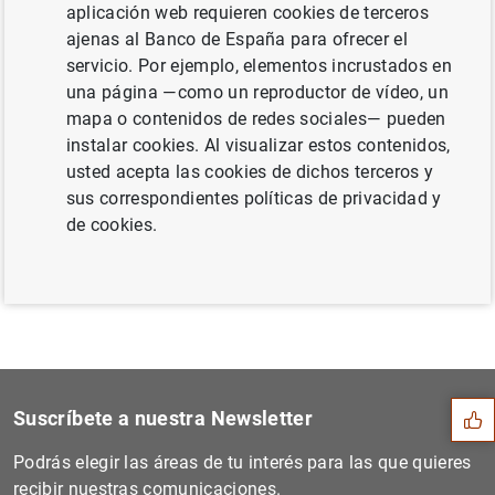
aplicación web requieren cookies de terceros
KB
)
ajenas al Banco de España para ofrecer el
servicio. Por ejemplo, elementos incrustados en
una página —como un reproductor de vídeo, un
mapa o contenidos de redes sociales— pueden
Siguiente
instalar cookies. Al visualizar estos contenidos,
Publicación de la Revista d...
usted acepta las cookies de dichos terceros y
sus correspondientes políticas de privacidad y
Anterior
de cookies.
El principal índice de refe...
Sugerencia
Suscríbete a nuestra Newsletter
Podrás elegir las áreas de tu interés para las que quieres
recibir nuestras comunicaciones.