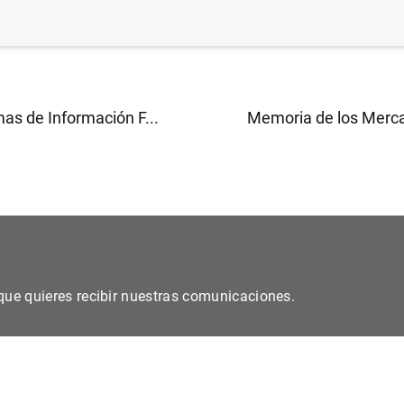
as de Información F...
Memoria de los Merca
s que quieres recibir nuestras comunicaciones.