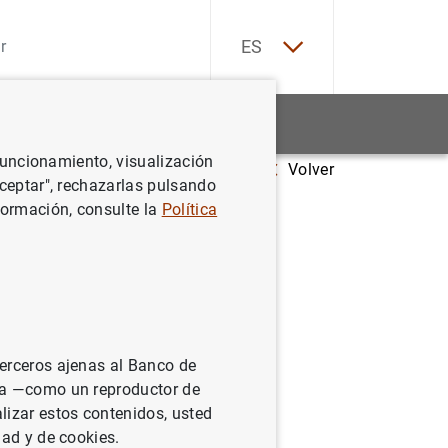
EN
ES
Estadísticas
Noticias y eventos
 funcionamiento, visualización
Volver
os en febrero de 2005
Aceptar", rechazarlas pulsando
formación, consulte la
Política
terceros ajenas al Banco de
ina —como un reproductor de
lizar estos contenidos, usted
dad y de cookies.