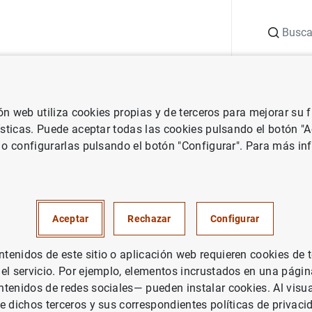
Buscar
uación
Punto de Información
Publicaciones
ión web utiliza cookies propias y de terceros para mejorar su
de España
Notas de prensa del Banco de España
Balanza de Pag
ísticas. Puede aceptar todas las cookies pulsando el botón "
 o configurarlas pulsando el botón "Configurar". Para más in
e Pagos en febrero de 2005
UACIÓN ECONÓMICA
Aceptar
Rechazar
Configurar
PAÑA
enidos de este sitio o aplicación web requieren cookies de 
 el servicio. Por ejemplo, elementos incrustados en una pág
tenidos de redes sociales— pueden instalar cookies. Al visua
a de Pagos en febrero de 2005 (151
KB
)
e dichos terceros y sus correspondientes políticas de privaci