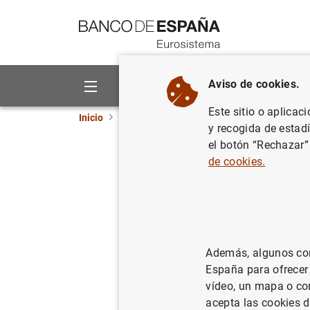
Ir a contenido
Aviso de cookies.
Sobre el Banco
Áreas de act
Este sitio o aplicac
Inicio
Noticias y eventos
Noticias del Banco 
y recogida de estad
el botón “Rechazar”
Balanza d
de cookies.
16/05/2005
SIT
ES
Además, algunos cont
España para ofrecer
vídeo, un mapa o con
Balanz
acepta las cookies d