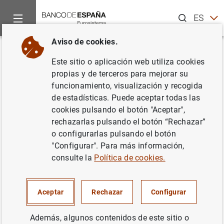
Buscar
ES
EN
Aviso de cookies.
Inicio
Noticias y eventos
Noticias del Banco de España
No
Volver
Este sitio o aplicación web utiliza cookies
Balanza de Pagos en enero de
propias y de terceros para mejorar su
funcionamiento, visualización y recogida
2005
de estadísticas. Puede aceptar todas las
cookies pulsando el botón "Aceptar",
15/04/2005
rechazarlas pulsando el botón “Rechazar”
o configurarlas pulsando el botón
SITUACIÓN ECONÓMICA
"Configurar". Para más información,
consulte la
Política de cookies.
ESPAÑA
Aceptar
Rechazar
Configurar
Además, algunos contenidos de este sitio o
Balanza de Pagos en enero de 2005.