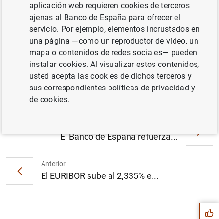
aplicación web requieren cookies de terceros
Cuadros (13
KB
)
ajenas al Banco de España para ofrecer el
servicio. Por ejemplo, elementos incrustados en
una página —como un reproductor de vídeo, un
mapa o contenidos de redes sociales— pueden
Balanza de Pagos en enero de 2005. Datos
instalar cookies. Al visualizar estos contenidos,
(148
KB
)
usted acepta las cookies de dichos terceros y
sus correspondientes políticas de privacidad y
de cookies.
Siguiente
El Banco de España refuerza...
Anterior
Sugerencia
El EURIBOR sube al 2,335% e...