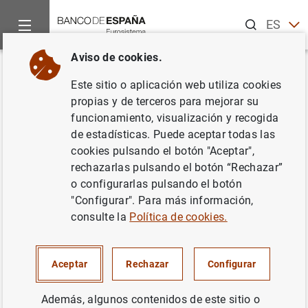
Buscar
ES
EN
Aviso de cookies.
Inicio
Noticias y eventos
Noticias del Banco de España
No
Volver
Este sitio o aplicación web utiliza cookies
Avance de la balanza de pagos
propias y de terceros para mejorar su
funcionamiento, visualización y recogida
del mes de octubre y balanza de
de estadísticas. Puede aceptar todas las
pagos y posición de inversión
cookies pulsando el botón "Aceptar",
rechazarlas pulsando el botón “Rechazar”
internacional del tercer
o configurarlas pulsando el botón
trimestre de 2016
"Configurar". Para más información,
consulte la
Política de cookies.
30/12/2016
Aceptar
Rechazar
Configurar
SITUACIÓN ECONÓMICA
ESPAÑA
Además, algunos contenidos de este sitio o