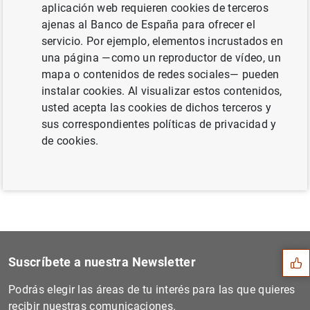
aplicación web requieren cookies de terceros
2015 (190
KB
)
ajenas al Banco de España para ofrecer el
servicio. Por ejemplo, elementos incrustados en
una página —como un reproductor de vídeo, un
mapa o contenidos de redes sociales— pueden
Siguiente
instalar cookies. Al visualizar estos contenidos,
Comunicado conjunto de la C...
usted acepta las cookies de dichos terceros y
sus correspondientes políticas de privacidad y
Anterior
de cookies.
El principal índice de refe...
Sugerencia
Suscríbete a nuestra Newsletter
Podrás elegir las áreas de tu interés para las que quieres
recibir nuestras comunicaciones.