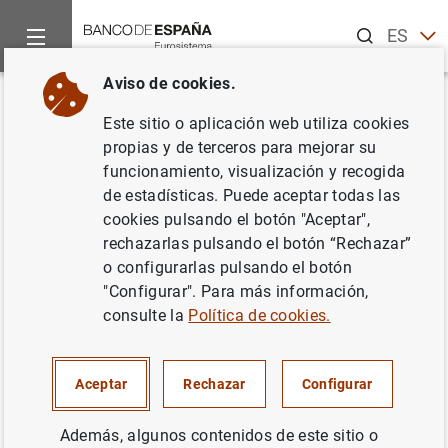
Buscar
ES
EN
Aviso de cookies.
Inicio
Noticias y eventos
Noticias del Banco de España
No
Volver
Este sitio o aplicación web utiliza cookies
Avance de la balanza de pagos
propias y de terceros para mejorar su
funcionamiento, visualización y recogida
en marzo de 2015
de estadísticas. Puede aceptar todas las
cookies pulsando el botón "Aceptar",
29/05/2015
rechazarlas pulsando el botón “Rechazar”
o configurarlas pulsando el botón
ESPAÑA
"Configurar". Para más información,
consulte la
Política de cookies.
SITUACIÓN ECONÓMICA
Aceptar
Rechazar
Configurar
Además, algunos contenidos de este sitio o
Avance de la balanza de pagos en marzo de