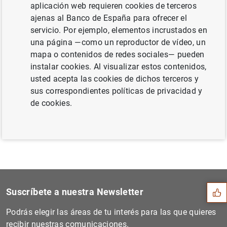
aplicación web requieren cookies de terceros
2014 (123
KB
)
ajenas al Banco de España para ofrecer el
servicio. Por ejemplo, elementos incrustados en
una página —como un reproductor de vídeo, un
mapa o contenidos de redes sociales— pueden
Siguiente
instalar cookies. Al visualizar estos contenidos,
Criterios para la aplicació...
usted acepta las cookies de dichos terceros y
sus correspondientes políticas de privacidad y
Anterior
de cookies.
El Banco de España expresa...
Sugerencia
Suscríbete a nuestra Newsletter
Podrás elegir las áreas de tu interés para las que quieres
recibir nuestras comunicaciones.