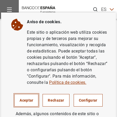
Buscar
ES
EN
Aviso de cookies.
Inicio
Noticias y eventos
Noticias del Banco de España
No
Volver
Este sitio o aplicación web utiliza cookies
Avance de la balanza de pagos
propias y de terceros para mejorar su
funcionamiento, visualización y recogida
en enero de 2014
de estadísticas. Puede aceptar todas las
cookies pulsando el botón "Aceptar",
31/03/2014
rechazarlas pulsando el botón “Rechazar”
o configurarlas pulsando el botón
ESPAÑA
"Configurar". Para más información,
consulte la
Política de cookies.
SITUACIÓN ECONÓMICA
Aceptar
Rechazar
Configurar
Además, algunos contenidos de este sitio o
Avance de la balanza de pagos en enero de