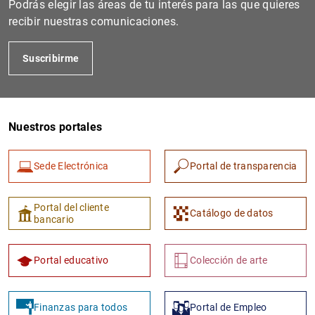
Podrás elegir las áreas de tu interés para las que quieres
recibir nuestras comunicaciones.
Suscribirme
Nuestros portales
Sede Electrónica
Portal de transparencia
1
2
Portal del cliente
Catálogo de datos
bancario
Portal educativo
Colección de arte
Finanzas para todos
Portal de Empleo