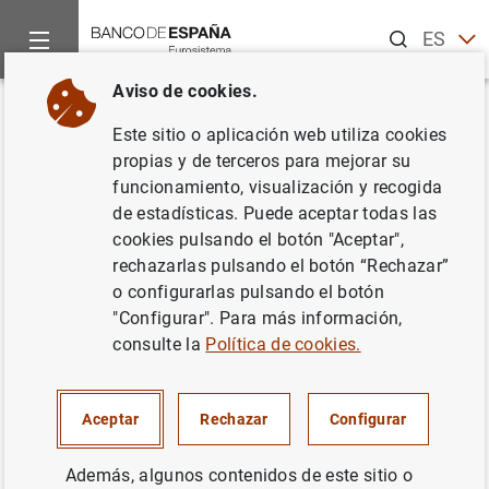
Buscar
ES
EN
Aviso de cookies.
Inicio
Noticias y eventos
Noticias del Banco de España
No
Volver
Este sitio o aplicación web utiliza cookies
Actuaciones del Banco de
propias y de terceros para mejorar su
funcionamiento, visualización y recogida
España en relación con el
de estadísticas. Puede aceptar todas las
Banco de Madrid
cookies pulsando el botón "Aceptar",
rechazarlas pulsando el botón “Rechazar”
o configurarlas pulsando el botón
10/04/2015
"Configurar". Para más información,
SISTEMA MONETARIO Y FINANCIERO
consulte la
Política de cookies.
SUPERVISIÓN PRUDENCIAL, MUS
Aceptar
Rechazar
Configurar
Además, algunos contenidos de este sitio o