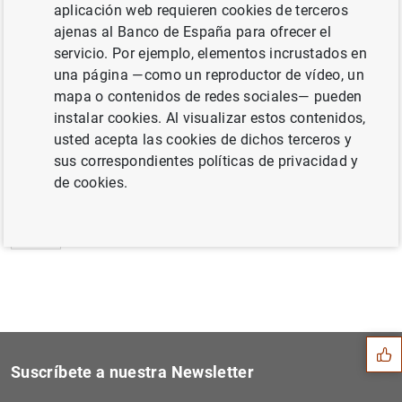
aplicación web requieren cookies de terceros
Actuaciones del Banco de España en
ajenas al Banco de España para ofrecer el
relación con el Banco de Madrid (80
KB
)
servicio. Por ejemplo, elementos incrustados en
una página —como un reproductor de vídeo, un
mapa o contenidos de redes sociales— pueden
instalar cookies. Al visualizar estos contenidos,
usted acepta las cookies de dichos terceros y
Siguiente
El principal índice de refe...
sus correspondientes políticas de privacidad y
de cookies.
Anterior
Cinco estudiantes del Coleg...
Sugerencia
Suscríbete a nuestra Newsletter