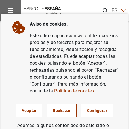
Buscar
ES
EN
Aviso de cookies.
Inicio
Noticias y eventos
Noticias del Banco de España
In
Volver
Este sitio o aplicación web utiliza cookies
Subgobernadora. El turismo
propias y de terceros para mejorar su
funcionamiento, visualización y recogida
frente al cambio climático:
de estadísticas. Puede aceptar todas las
implicaciones para la
cookies pulsando el botón "Aceptar",
rechazarlas pulsando el botón “Rechazar”
estabilidad financiera
o configurarlas pulsando el botón
"Configurar". Para más información,
Viernes de transición. Palma
consulte la
Política de cookies.
30/01/2026
Aceptar
Rechazar
Configurar
CAMBIO CLIMÁTICO Y TRANSICIÓN ECOLÓGICA
Además, algunos contenidos de este sitio o
SECTORES PRODUCTIVOS