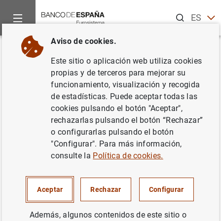
Buscar
ES
EN
Aviso de cookies.
Inicio
Noticias y eventos
Noticias del Banco de España
In
Volver
Este sitio o aplicación web utiliza cookies
Gobernador. VIII Foro Banca:
propias y de terceros para mejorar su
funcionamiento, visualización y recogida
“Simplificación regulatoria y
de estadísticas. Puede aceptar todas las
supervisora: hacia un sistema
cookies pulsando el botón "Aceptar",
rechazarlas pulsando el botón “Rechazar”
financiero europeo más
o configurarlas pulsando el botón
competitivo y resiliente”
"Configurar". Para más información,
consulte la
Política de cookies.
25/11/2025
Aceptar
Rechazar
Configurar
Además, algunos contenidos de este sitio o