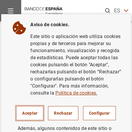
Buscar
ES
EN
Aviso de cookies.
Inicio
Noticias y eventos
Noticias del Banco de España
In
Volver
Este sitio o aplicación web utiliza cookies
Subgobernadora. Una
propias y de terceros para mejorar su
funcionamiento, visualización y recogida
conversación sobre el futuro de
de estadísticas. Puede aceptar todas las
la supervisión en el MUS
cookies pulsando el botón "Aceptar",
rechazarlas pulsando el botón “Rechazar”
o configurarlas pulsando el botón
09/04/2024
"Configurar". Para más información,
consulte la
Política de cookies.
Encuentro entre la subgobernadora, Margarita Delgado y
el presidente del Financial Stability Institute, Fernando
Aceptar
Rechazar
Configurar
Restoy, para dialogar sobre el informe de expertos sobre
cambios en la metodología del "Supervisory Review and
Además, algunos contenidos de este sitio o