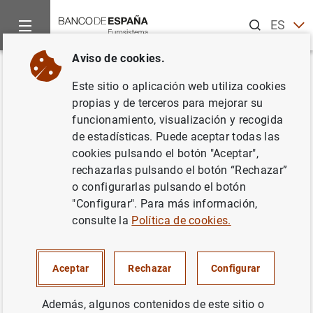
Buscar
ES
EN
Aviso de cookies.
Inicio
Noticias y eventos
Noticias del Banco de España
In
Volver
Este sitio o aplicación web utiliza cookies
D.G. Economía y Estadística.
propias y de terceros para mejorar su
funcionamiento, visualización y recogida
Instituto de Estudios
de estadísticas. Puede aceptar todas las
Económicos. Evolución reciente
cookies pulsando el botón "Aceptar",
rechazarlas pulsando el botón “Rechazar”
de la economía española y
o configurarlas pulsando el botón
perspectivas en el corto plazo
"Configurar". Para más información,
consulte la
Política de cookies.
28/06/2022
Aceptar
Rechazar
Configurar
Además, algunos contenidos de este sitio o