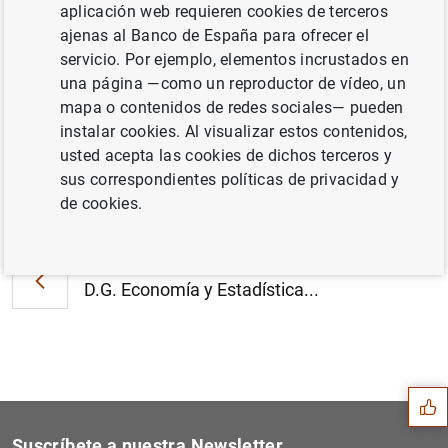
D.G. Economía y Estadística. Instituto de
aplicación web requieren cookies de terceros
Estudios Económicos. Evolución reciente de
ajenas al Banco de España para ofrecer el
la economía española y perspectivas en el
servicio. Por ejemplo, elementos incrustados en
corto plazo (1
MB
)
una página —como un reproductor de vídeo, un
mapa o contenidos de redes sociales— pueden
instalar cookies. Al visualizar estos contenidos,
usted acepta las cookies de dichos terceros y
sus correspondientes políticas de privacidad y
Siguiente
de cookies.
D.G. Economic, Statistics a...
Anterior
D.G. Economía y Estadística...
Sugerencia
Suscríbete a nuestra Newsletter